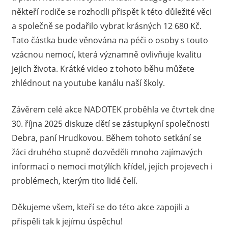
někteří rodiče se rozhodli přispět k této důležité věci
a společně se podařilo vybrat krásných 12 680 Kč.
Tato částka bude věnována na péči o osoby s touto
vzácnou nemocí, která významně ovlivňuje kvalitu
jejich života. Krátké video z tohoto běhu můžete
zhlédnout na youtube kanálu naší školy.
Závěrem celé akce NADOTEK proběhla ve čtvrtek dne
30. října 2025 diskuze dětí se zástupkyní společnosti
Debra, paní Hrudkovou. Během tohoto setkání se
žáci druhého stupně dozvěděli mnoho zajímavých
informací o nemoci motýlích křídel, jejích projevech i
problémech, kterým tito lidé čelí.
Děkujeme všem, kteří se do této akce zapojili a
přispěli tak k jejímu úspěchu!