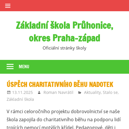
Skip
to
content
Základní škola Průhonice,
okres Praha-západ
Oficiální stránky školy
MENU
ÚSPĚCH CHARITATIVNÍHO BĚHU NADOTEK
13.11.2025
Roman Navrátil
Aktuality
,
Stalo se
,
Základní škola
V rámci celoročního projektu dobrovolnictví se naše
škola zapojila do charitativního běhu na podporu lidí
trpících nemocí motýlích křídel. Pedagogové, děti i