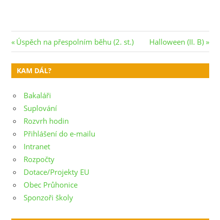
Navigace
Previous
Next
Úspěch na přespolním běhu (2. st.)
Halloween (II. B)
Post:
Post:
pro
KAM DÁL?
příspěvek
Bakaláři
Suplování
Rozvrh hodin
Přihlášení do e-mailu
Intranet
Rozpočty
Dotace/Projekty EU
Obec Průhonice
Sponzoři školy