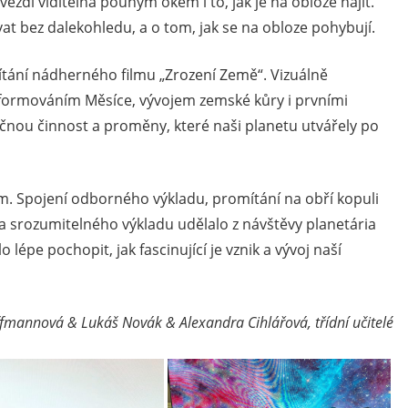
dí viditelná pouhým okem i to, jak je na obloze najít.
vat bez dalekohledu, a o tom, jak se na obloze pohybují.
tání nádherného filmu „Zrození Země“. Vizuálně
 formováním Měsíce, vývojem zemské kůry i prvními
ečnou činnost a proměny, které naši planetu utvářely po
em. Spojení odborného výkladu, promítání na obří kopuli
a srozumitelného výkladu udělalo z návštěvy planetária
lépe pochopit, jak fascinující je vznik a vývoj naší
fmannová & Lukáš Novák & Alexandra Cihlářová, třídní učitelé