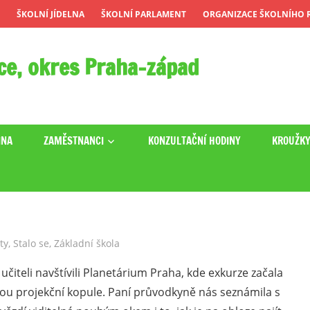
ŠKOLNÍ JÍDELNA
ŠKOLNÍ PARLAMENT
ORGANIZACE ŠKOLNÍHO R
ce, okres Praha-západ
INA
ZAMĚSTNANCI
KONZULTAČNÍ HODINY
KROUŽK
ty
,
Stalo se
,
Základní škola
čiteli navštívili Planetárium Praha, kde exkurze začala
 projekční kopule. Paní průvodkyně nás seznámila s