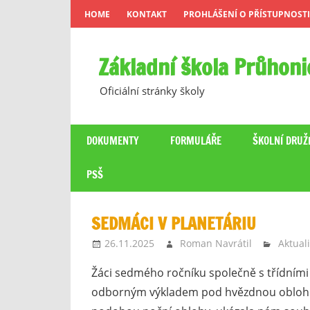
Skip
HOME
KONTAKT
PROHLÁŠENÍ O PŘÍSTUPNOSTI
to
content
Základní škola Průhoni
Oficiální stránky školy
DOKUMENTY
FORMULÁŘE
ŠKOLNÍ DRUŽ
PSŠ
SEDMÁCI V PLANETÁRIU
26.11.2025
Roman Navrátil
Aktuali
Žáci sedmého ročníku společně s třídními u
odborným výkladem pod hvězdnou oblohou