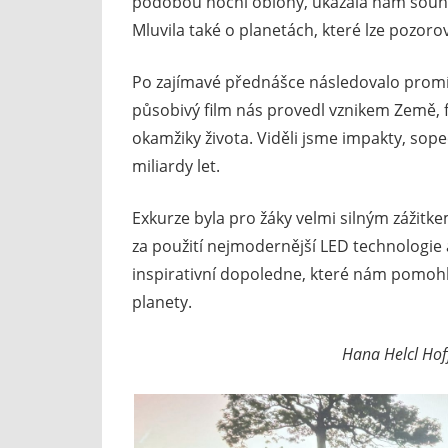
podobou noční oblohy, ukázala nám souhvěz
Mluvila také o planetách, které lze pozoro
Po zajímavé přednášce následovalo promí
působivý film nás provedl vznikem Země,
okamžiky života. Viděli jsme impakty, sop
miliardy let.
Exkurze byla pro žáky velmi silným zážitk
za použití nejmodernější LED technologie 
inspirativní dopoledne, které nám pomohlo 
planety.
Hana Helcl Hof