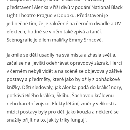
představení Alenka v říši divů v podání National Black
Light Theatre Prague v Doubku. Představení je
jedinečné tím, že je založené na černém divadle a UV
efektech, hodně se v něm také zpívá a tančí.
Scénografie je dílem malířky Emmy Srncové.
Jakmile se děti usadily na svá místa a zhasla světla,
začal se na jevišti odehrávat opravdový zázrak. Herci
v černém nebyli vidět a na scéně se objevovaly zářivé
postavy a předměty, které jako by ožily z pohádkové
knížky. Děti sledovaly, jak Alenka padá do králičí nory,
potkává Bílého králíka, Šklíbu, Šachovou královnu
nebo karetní vojsko. Efekty létání, změny velikosti a
mizící postavy byly pro děti jako kouzla a některé se
snažily přijít na to, jak ty triky fungují.