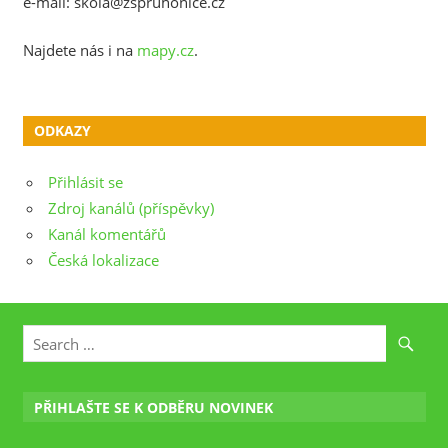
e-mail: skola@zspruhonice.cz
Najdete nás i na
mapy.cz
.
ODKAZY
Přihlásit se
Zdroj kanálů (příspěvky)
Kanál komentářů
Česká lokalizace
PŘIHLAŠTE SE K ODBĚRU NOVINEK