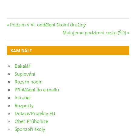
Navigace
Previous
Podzim v VI. oddělení školní družiny
Post:
Next
Malujeme podzimní cestu (ŠD)
pro
Post:
příspěvek
KAM DÁL?
Bakaláři
Suplování
Rozvrh hodin
Přihlášení do e-mailu
Intranet
Rozpočty
Dotace/Projekty EU
Obec Průhonice
Sponzoři školy