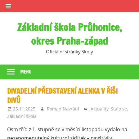
Skip
to
content
Základní škola Průhonice,
okres Praha-západ
Oficiální stránky školy
MENU
DIVADELNÍ PŘEDSTAVENÍ ALENKA V ŘÍŠI
DIVŮ
25.11.2025
Roman Navrátil
Aktuality
,
Stalo se
,
Základní škola
Osm tříd z 1. stupně se v měsíci listopadu vydalo na
nezapomenutelný kulturní zážitek – navštívily