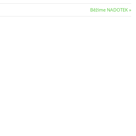
Next
Běžíme NADOTEK
Post: