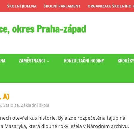
ŠKOLNÍ JÍDELNA
ŠKOLNÍ PARLAMENT
ORGANIZACE ŠKOLNÍHO R
ce, okres Praha-západ
INA
ZAMĚSTNANCI
KONZULTAČNÍ HODINY
KROUŽK
 A)
y
,
Stalo se
,
Základní škola
nech otevřel kus historie. Byla zde rozpečetěna tajuplná
a Masaryka, která dlouhé roky ležela v Národním archivu.