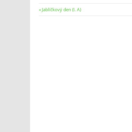
Navigace
Previous
Jablíčkový den (I. A)
Post:
pro
příspěvek