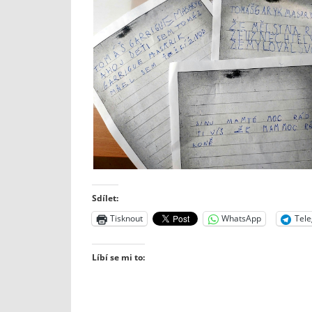
Sdílet:
Tisknout
WhatsApp
Tel
Líbí se mi to: