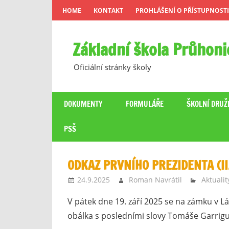
Skip
HOME
KONTAKT
PROHLÁŠENÍ O PŘÍSTUPNOSTI
to
content
Základní škola Průhoni
Oficiální stránky školy
DOKUMENTY
FORMULÁŘE
ŠKOLNÍ DRUŽ
PSŠ
ODKAZ PRVNÍHO PREZIDENTA (II.
24.9.2025
Roman Navrátil
Aktualit
V pátek dne 19. září 2025 se na zámku v Lá
obálka s posledními slovy Tomáše Garrigu