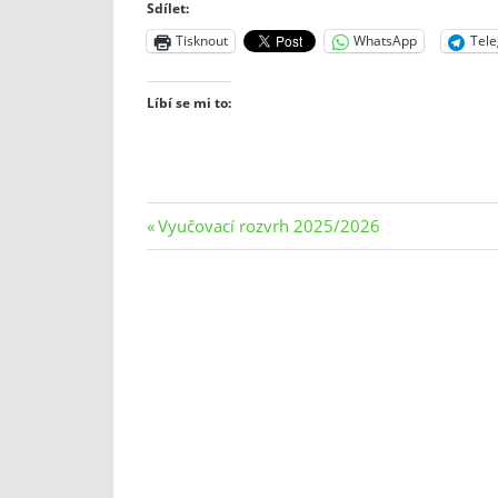
Sdílet:
Tisknout
WhatsApp
Tel
Líbí se mi to:
Navigace
Previous
Vyučovací rozvrh 2025/2026
Post:
pro
příspěvek