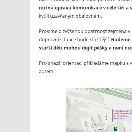
nutná oprava komunikace v celé šíři a 
kvůli uzavřeným obalovnám.
Prosíme o zvýšenou opatrnost zejména v po
dopravní situace bude složitější.
Budeme r
starší děti mohou dojít pěšky a není nu
Pro snazší orientaci přikládáme mapku s v
autem.