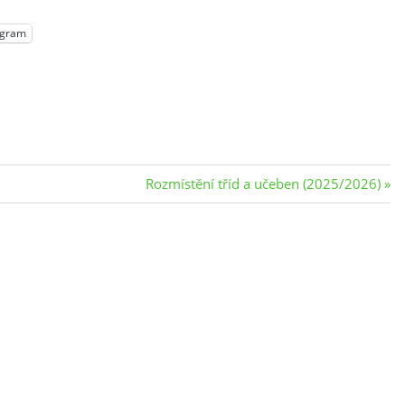
egram
Next
Rozmístění tříd a učeben (2025/2026)
Post: