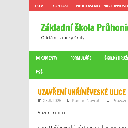
Skip
HOME
KONTAKT
PROHLÁŠENÍ O PŘÍSTUPNOSTI
to
content
Základní škola Průhoni
Oficiální stránky školy
DOKUMENTY
FORMULÁŘE
ŠKOLNÍ DRUŽ
PSŠ
UZAVŘENÍ UHŘÍNĚVESKÉ ULICE 
28.8.2025
Roman Navrátil
Provozn
Vážení rodiče,
ulice Uhříněveská zůstane po havárii únik