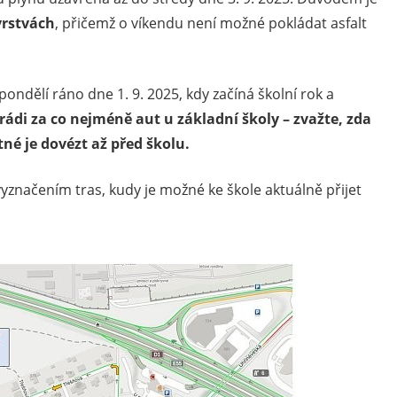
vrstvách
, přičemž o víkendu není možné pokládat asfalt
ndělí ráno dne 1. 9. 2025, kdy začíná školní rok a
ádi za co nejméně aut u základní školy – zvažte, zda
tné je dovézt až před školu.
yznačením tras, kudy je možné ke škole aktuálně přijet