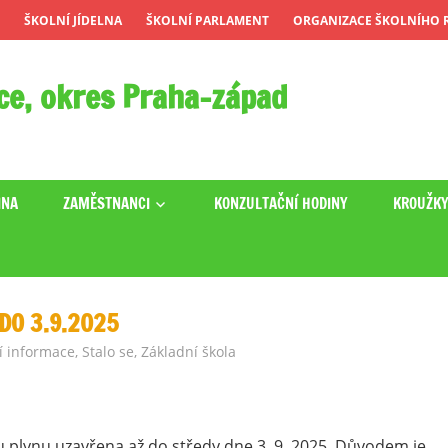
ŠKOLNÍ JÍDELNA
ŠKOLNÍ PARLAMENT
ORGANIZACE ŠKOLNÍHO R
ce, okres Praha-západ
INA
ZAMĚSTNANCI
KONZULTAČNÍ HODINY
KROUŽK
DO 3.9.2025
í informace
,
Stalo se
,
Základní škola
u plynu uzavřena až do středy dne 3. 9. 2025. Důvodem je