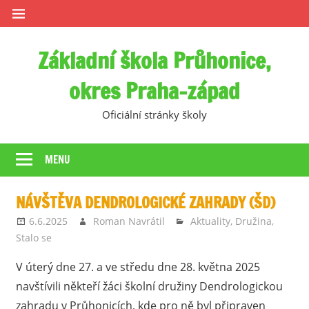
Skip
to
content
Základní škola Průhonice,
okres Praha-západ
Oficiální stránky školy
MENU
NÁVŠTĚVA DENDROLOGICKÉ ZAHRADY (ŠD)
6.6.2025
Roman Navrátil
Aktuality
,
Družina
,
Stalo se
V úterý dne 27. a ve středu dne 28. května 2025
navštívili někteří žáci školní družiny Dendrologickou
zahradu v Průhonicích, kde pro ně byl připraven