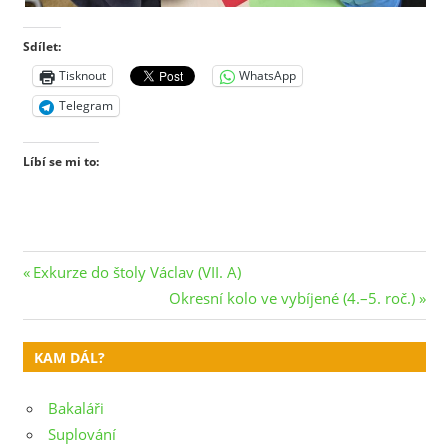
Sdílet:
Tisknout
WhatsApp
Telegram
Líbí se mi to:
Navigace
Previous
Exkurze do štoly Václav (VII. A)
Post:
Next
Okresní kolo ve vybíjené (4.–5. roč.)
pro
Post:
příspěvek
KAM DÁL?
Bakaláři
Suplování