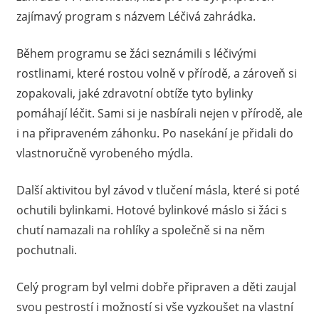
zajímavý program s názvem Léčivá zahrádka.
Během programu se žáci seznámili s léčivými
rostlinami, které rostou volně v přírodě, a zároveň si
zopakovali, jaké zdravotní obtíže tyto bylinky
pomáhají léčit. Sami si je nasbírali nejen v přírodě, ale
i na připraveném záhonku. Po nasekání je přidali do
vlastnoručně vyrobeného mýdla.
Další aktivitou byl závod v tlučení másla, které si poté
ochutili bylinkami. Hotové bylinkové máslo si žáci s
chutí namazali na rohlíky a společně si na něm
pochutnali.
Celý program byl velmi dobře připraven a děti zaujal
svou pestrostí i možností si vše vyzkoušet na vlastní