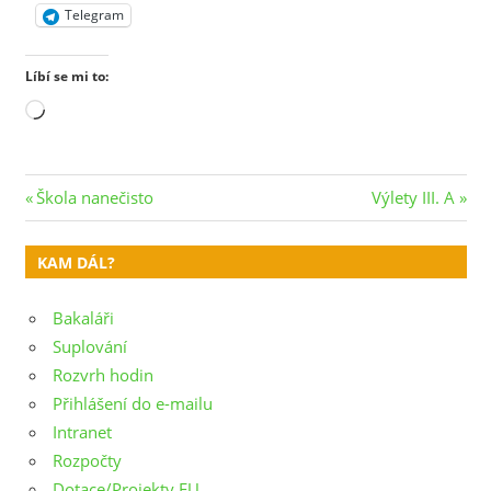
Telegram
Líbí se mi to:
Načítání…
Navigace
Previous
Next
Škola nanečisto
Výlety III. A
Post:
Post:
pro
KAM DÁL?
příspěvek
Bakaláři
Suplování
Rozvrh hodin
Přihlášení do e-mailu
Intranet
Rozpočty
Dotace/Projekty EU