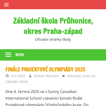
Skip
to
content
Základní škola Průhonice,
okres Praha-západ
Oficiální stránky školy
MENU
FINÁLE PROJEKTOVÉ OLYMPIÁDY 2025
13.6.2025
Roman Navrátil
Aktuality
,
Stalo se
,
Základní škola
Dne 4. června 2025 se v Sunny Canadian
International School v Jesenici konalo finále
Projektové olympiády Středočeského kraje. Do