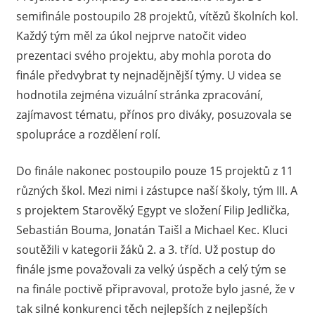
semifinále postoupilo 28 projektů, vítězů školních kol.
Každý tým měl za úkol nejprve natočit video
prezentaci svého projektu, aby mohla porota do
finále předvybrat ty nejnadějnější týmy. U videa se
hodnotila zejména vizuální stránka zpracování,
zajímavost tématu, přínos pro diváky, posuzovala se
spolupráce a rozdělení rolí.
Do finále nakonec postoupilo pouze 15 projektů z 11
různých škol. Mezi nimi i zástupce naší školy, tým III. A
s projektem Starověký Egypt ve složení Filip Jedlička,
Sebastián Bouma, Jonatán Taišl a Michael Kec. Kluci
soutěžili v kategorii žáků 2. a 3. tříd. Už postup do
finále jsme považovali za velký úspěch a celý tým se
na finále poctivě připravoval, protože bylo jasné, že v
tak silné konkurenci těch nejlepších z nejlepších