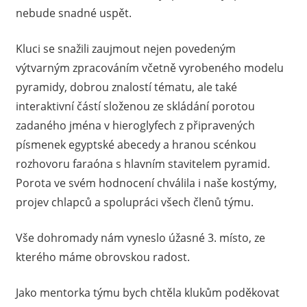
nebude snadné uspět.
Kluci se snažili zaujmout nejen povedeným
výtvarným zpracováním včetně vyrobeného modelu
pyramidy, dobrou znalostí tématu, ale také
interaktivní částí složenou ze skládání porotou
zadaného jména v hieroglyfech z připravených
písmenek egyptské abecedy a hranou scénkou
rozhovoru faraóna s hlavním stavitelem pyramid.
Porota ve svém hodnocení chválila i naše kostýmy,
projev chlapců a spolupráci všech členů týmu.
Vše dohromady nám vyneslo úžasné 3. místo, ze
kterého máme obrovskou radost.
Jako mentorka týmu bych chtěla klukům poděkovat