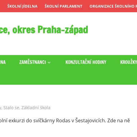
ŠKOLNÍ JÍDELNA
ŠKOLNÍ PARLAMENT
ORGANIZACE ŠKOLNÍHO R
ce, okres Praha-západ
INA
ZAMĚSTNANCI
KONZULTAČNÍ HODINY
KROUŽK
y
,
Stalo se
,
Základní škola
kolní exkurzi do svíčkárny Rodas v Šestajovicích. Zde na ně