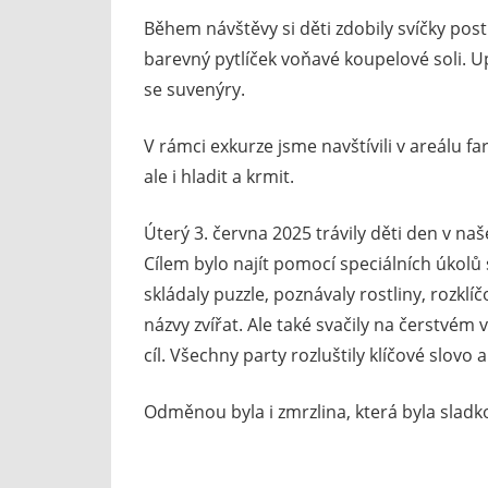
Během návštěvy si děti zdobily svíčky po
barevný pytlíček voňavé koupelové soli. 
se suvenýry.
V rámci exkurze jsme navštívili v areálu f
ale i hladit a krmit.
Úterý 3. června 2025 trávily děti den v n
Cílem bylo najít pomocí speciálních úkolů 
skládaly puzzle, poznávaly rostliny, rozk
názvy zvířat. Ale také svačily na čerstvém
cíl. Všechny party rozluštily klíčové slovo
Odměnou byla i zmrzlina, která byla slad