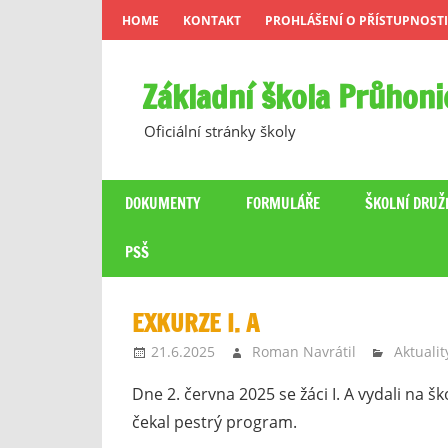
Skip
HOME
KONTAKT
PROHLÁŠENÍ O PŘÍSTUPNOSTI
to
content
Základní škola Průhoni
Oficiální stránky školy
DOKUMENTY
FORMULÁŘE
ŠKOLNÍ DRUŽ
PSŠ
EXKURZE I. A
21.6.2025
Roman Navrátil
Aktualit
Dne 2. června 2025 se žáci I. A vydali na š
čekal pestrý program.