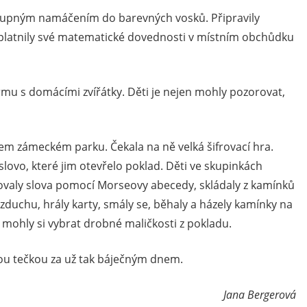
stupným namáčením do barevných vosků. Připravily
Uplatnily své matematické dovednosti v místním obchůdku
armu s domácími zvířátky. Děti je nejen mohly pozorovat,
ašem zámeckém parku. Čekala na ně velká šifrovací hra.
slovo, které jim otevřelo poklad. Děti ve skupinkách
líčovaly slova pomocí Morseovy abecedy, skládaly z kamínků
 vzduchu, hrály karty, smály se, běhaly a házely kamínky na
 a mohly si vybrat drobné maličkosti z pokladu.
kou tečkou za už tak báječným dnem.
Jana Bergerová