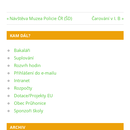
Navigace
Previous
Next
Návštěva Muzea Policie ČR (ŠD)
Čarování v I. B
Post:
Post:
pro
KAM DÁL?
příspěvek
Bakaláři
Suplování
Rozvrh hodin
Přihlášení do e-mailu
Intranet
Rozpočty
Dotace/Projekty EU
Obec Průhonice
Sponzoři školy
ARCHIV