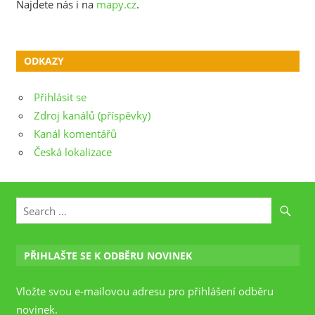
Najdete nás i na
mapy.cz
.
ODKAZY
Přihlásit se
Zdroj kanálů (příspěvky)
Kanál komentářů
Česká lokalizace
PŘIHLAŠTE SE K ODBĚRU NOVINEK
Vložte svou e-mailovou adresu pro přihlášení odběru
novinek.