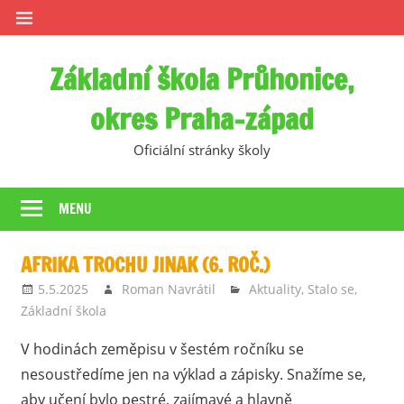
Skip
to
content
Základní škola Průhonice,
okres Praha-západ
Oficiální stránky školy
MENU
AFRIKA TROCHU JINAK (6. ROČ.)
5.5.2025
Roman Navrátil
Aktuality
,
Stalo se
,
Základní škola
V hodinách zeměpisu v šestém ročníku se
nesoustředíme jen na výklad a zápisky. Snažíme se,
aby učení bylo pestré, zajímavé a hlavně