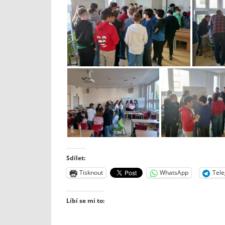
Sdílet:
Tisknout
WhatsApp
Tel
Líbí se mi to: