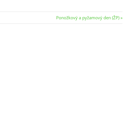
Next
Ponožkový a pyžamový den (ŽP)
Post: