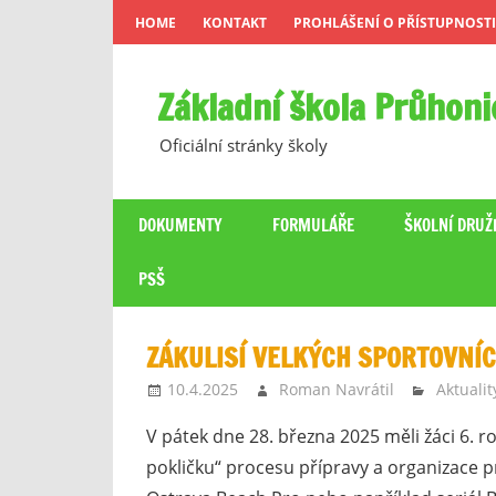
Skip
HOME
KONTAKT
PROHLÁŠENÍ O PŘÍSTUPNOSTI
to
content
Základní škola Průhoni
Oficiální stránky školy
DOKUMENTY
FORMULÁŘE
ŠKOLNÍ DRUŽ
PSŠ
ZÁKULISÍ VELKÝCH SPORTOVNÍC
10.4.2025
Roman Navrátil
Aktualit
V pátek dne 28. března 2025 měli žáci 6. r
pokličku“ procesu přípravy a organizace pr