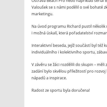
Ostrava Beach Pro nebo například seriál 
Valoušek se s námi podělil o své bohaté z
marketingu.
Na úvod programu Richard pustil několik m
i možná úskalí, která pořadatelství rozman
Interaktivní beseda, jejíž součástí byl též 
individuálního i kolektivního sportu, zába
V závěru se žáci rozdělili do skupin – měli
zadání bylo skvělou příležitostí pro rozvoj
nápadů a inspirace.
Radost ze sportu byla doručena!