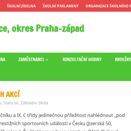
ŠKOLNÍ JÍDELNA
ŠKOLNÍ PARLAMENT
ORGANIZACE ŠKOLNÍHO R
ce, okres Praha-západ
INA
ZAMĚSTNANCI
KONZULTAČNÍ HODINY
KROUŽK
H AKCÍ
y
,
Stalo se
,
Základní škola
očníku a IX. C třídy jedinečnou příležitost nahlédnout „pod
estižních sportovních událostí v Česku (Jizerská 50,