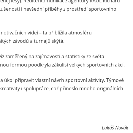
Běhej lesy). Ředitel komunikace agentury RAUL Richard
kušenosti i nevšední příběhy z prostředí sportovního
otivačních videí – ta přiblížila atmosféru
itých závodů a turnajů skýtá.
kvíz zaměřený na zajímavosti a statistiky ze světa
vnou formou poodkryla zákulisí velkých sportovních akcí.
 za úkol připravit vlastní návrh sportovní aktivity. Týmové
 kreativity i spolupráce, což přineslo mnoho originálních
Lukáš Novák