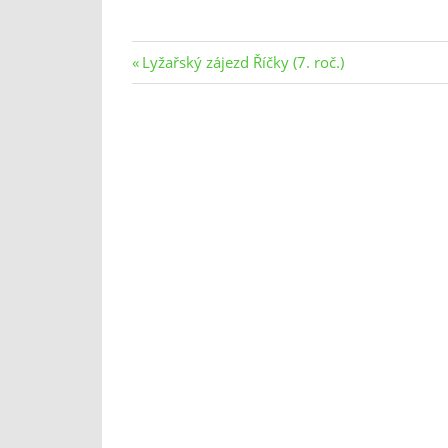
Navigace
Previous
Lyžařský zájezd Říčky (7. roč.)
Post:
pro
příspěvek