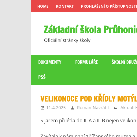
Skip
HOME
KONTAKT
PROHLÁŠENÍ O PŘÍSTUPNOSTI
to
content
Základní škola Průhoni
Oficiální stránky školy
DOKUMENTY
FORMULÁŘE
ŠKOLNÍ DRUŽ
PSŠ
VELIKONOCE POD KŘÍDLY MOTÝLŮ
11.4.2025
Roman Navrátil
Aktualit
S jarem přilétla do II. A a II. B nejen veliko
Zavítala k nám paní z říčanského muzea a p