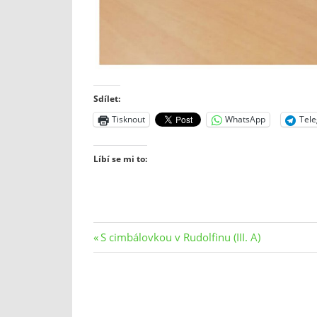
Sdílet:
Tisknout
WhatsApp
Tel
Líbí se mi to:
Navigace
Previous
S cimbálovkou v Rudolfinu (III. A)
Post:
pro
příspěvek