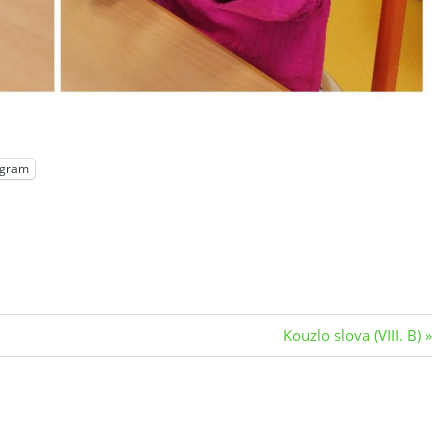
egram
Next
Kouzlo slova (VIII. B)
Post: