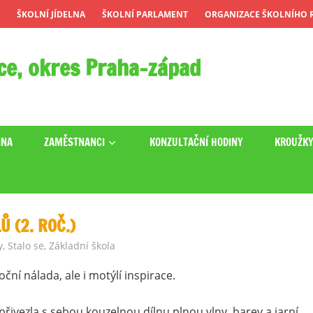
ŠKOLNÍ JÍDELNA
ŠKOLNÍ PARLAMENT
ORGANIZACE ŠKOLNÍHO R
ce, okres Praha-západ
INA
ZAMĚSTNANCI
KONZULTAČNÍ HODINY
KROUŽK
 (2. ROČ.)
y
,
Stalo se
,
Základní škola
noční nálada, ale i motýlí inspirace.
řivezla s sebou kouzelnou dílnu plnou vlny, barev a jarní