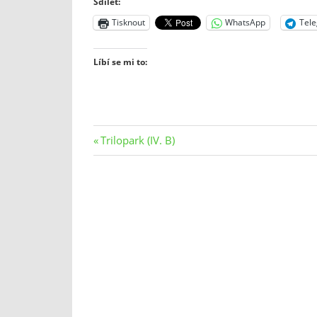
Sdílet:
Tisknout
WhatsApp
Tel
Líbí se mi to:
Navigace
Previous
Trilopark (IV. B)
Post:
pro
příspěvek