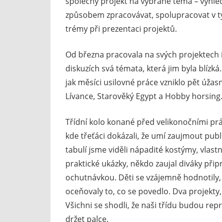
společný projekt na vybrané téma – vyhledáv
způsobem zpracovávat, spolupracovat v t
trémy při prezentaci projektů.
Od března pracovala na svých projektech i 
diskuzích svá témata, která jim byla blízká.
jak měsíci usilovné práce vzniklo pět úža
Lívance, Starověký Egypt a Hobby horsing
Třídní kolo konané před velikonočními p
kde třeťáci dokázali, že umí zaujmout pu
tabulí jsme viděli nápadité kostýmy, vla
praktické ukázky, někdo zaujal diváky při
ochutnávkou. Děti se vzájemně hodnotily, 
oceňovaly to, co se povedlo. Dva projekty, 
Všichni se shodli, že naši třídu budou re
držet palce.