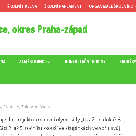
ŠKOLNÍ JÍDELNA
ŠKOLNÍ PARLAMENT
ORGANIZACE ŠKOLNÍHO R
ce, okres Praha-západ
INA
ZAMĚSTNANCI
KONZULTAČNÍ HODINY
KROUŽK
y
,
Stalo se
,
Základní škola
uje do projektu kreativní olympiády „Ukaž, co dokážeš!“,
áci 2. až 5. ročníku zkouší ve skupinkách vytvořit svůj