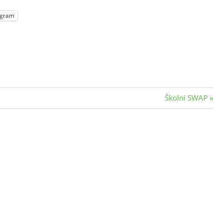
egram
Next
Školní SWAP
Post: