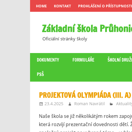
Skip
HOME
KONTAKT
PROHLÁŠENÍ O PŘÍSTUPNOSTI
to
content
Základní škola Průhoni
Oficiální stránky školy
DOKUMENTY
FORMULÁŘE
ŠKOLNÍ DRUŽ
PSŠ
PROJEKTOVÁ OLYMPIÁDA (III. A)
23.4.2025
Roman Navrátil
Aktualit
Naše škola se již několikátým rokem zapoj
která rozvíjí prezentační dovednosti dětí. Ž