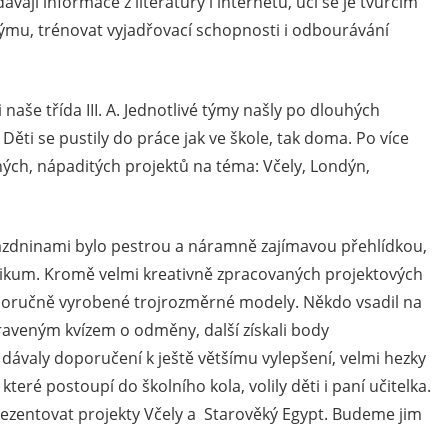
ají informace z literatury i internetu, učí se je tvůrčím
ýmu, trénovat vyjadřovací schopnosti i odbourávání
naše třída III. A. Jednotlivé týmy našly po dlouhých
 Děti se pustily do práce jak ve škole, tak doma. Po více
sných, nápaditých projektů na téma: Včely, Londýn,
.
rázdninami bylo pestrou a náramně zajímavou přehlídkou,
blikum. Kromě velmi kreativně zpracovaných projektových
stnoručně vyrobené trojrozměrné modely. Někdo vsadil na
praveným kvízem o odměny, další získali body
dávaly doporučení k ještě většímu vylepšení, velmi hezky
které postoupí do školního kola, volily děti i paní učitelka.
prezentovat projekty Včely a Starověký Egypt. Budeme jim