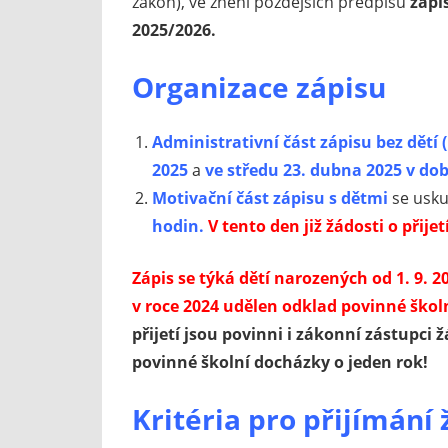
zákon), ve znění pozdějších předpisů
zápi
2025/2026.
Organizace zápisu
Administrativní část zápisu bez dětí
2025
a
ve středu 23. dubna 2025 v dob
Motivační část zápisu s dětmi
se usku
hodin.
V tento den již žádosti o přije
Zápis se týká dětí narozených od 1. 9. 20
v roce 2024 udělen odklad povinné škol
přijetí jsou povinni i zákonní zástupci 
povinné školní docházky o jeden rok!
Kritéria pro přijímání 