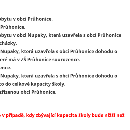
obytu v obci Průhonice.
 Průhonice.
bytu v obci Nupaky, která uzavřela s obcí Průhonice
ocházky.
i Nupaky, která uzavřela s obcí Průhonice dohodu o
teré má v ZŠ Průhonice sourozence.
ence.
i Nupaky, která uzavřela s obcí Průhonice dohodu o
to do celkové kapacity školy.
zřízenou obcí Průhonice.
 případě, kdy zbývající kapacita školy bude nižší než