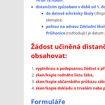
14 do 18 hodin.
distančním způsobem
v době od 1. d
do datové schránky školy
(3hsjz
zástupce,
poštou
na adresu Základní škol
Průhonice
(rozhodující je datum
Žádost učiněná dista
obsahovat:
vyplněnou a podepsanou žádost o při
sken/kopie rodného listu žáka,
sken/kopie občanského průkazu zák
sken/kopie dokladu o trvalém nebo p
Formuláře