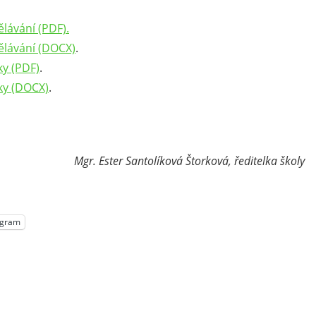
ělávání (PDF).
dělávání (DOCX)
.
ky (PDF)
.
ky (DOCX)
.
Mgr. Ester Santolíková Štorková, ředitelka školy
egram