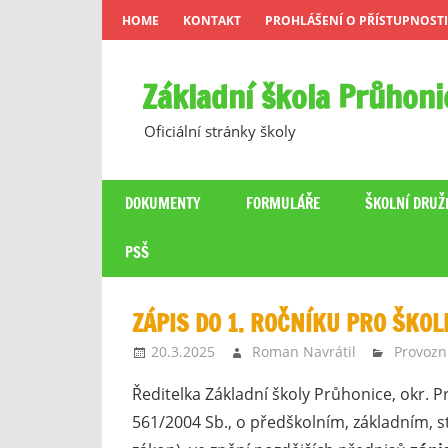
Skip
HOME
KONTAKT
PROHLÁŠENÍ O PŘÍSTUPNOSTI
to
content
Základní škola Průhoni
Oficiální stránky školy
DOKUMENTY
FORMULÁŘE
ŠKOLNÍ DRUŽ
PSŠ
ZÁPIS DO 1. ROČNÍKU PRO ŠKO
20.3.2025
Roman Navrátil
Provozn
Ředitelka Základní školy Průhonice, okr. 
561/2004 Sb., o předškolním, základním, 