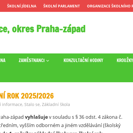
ŠKOLNÍ JÍDELNA
ŠKOLNÍ PARLAMENT
ORGANIZACE ŠKOLNÍHO R
ce, okres Praha-západ
INA
ZAMĚSTNANCI
KONZULTAČNÍ HODINY
KROUŽK
LNÍ ROK 2025/2026
í informace
,
Stalo se
,
Základní škola
Praha-západ
vyhlašuje
v souladu s § 36 odst. 4 zákona č.
středním, vyšším odborném a jiném vzdělávání (školský