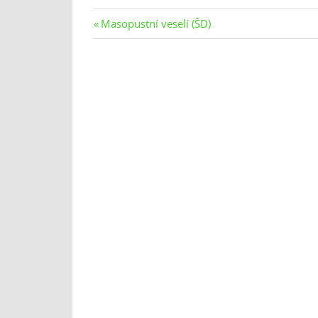
Navigace
Previous
Masopustní veselí (ŠD)
Post:
pro
příspěvek