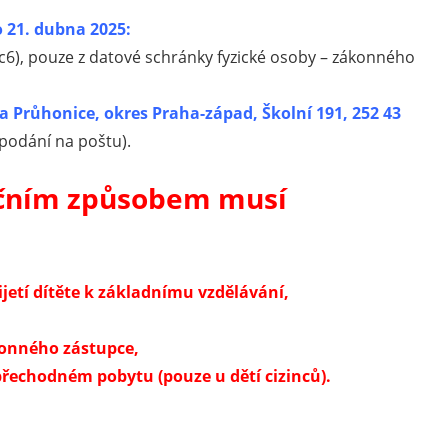
o 21. dubna 2025:
c6), pouze z datové schránky fyzické osoby – zákonného
a Průhonice, okres Praha-západ, Školní 191, 252 43
 podání na poštu).
nčním způsobem musí
jetí dítěte k základnímu vzdělávání,
onného zástupce,
řechodném pobytu (pouze u dětí cizinců).