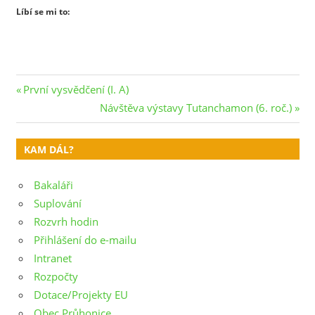
Líbí se mi to:
Navigace
Previous
První vysvědčení (I. A)
Post:
Next
Návštěva výstavy Tutanchamon (6. roč.)
pro
Post:
příspěvek
KAM DÁL?
Bakaláři
Suplování
Rozvrh hodin
Přihlášení do e-mailu
Intranet
Rozpočty
Dotace/Projekty EU
Obec Průhonice