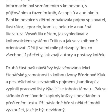
informacím byl seznámením s knihovnou, s
půjčováním a řazením knih, časopisů a audioknih.
Paní knihovnice s dětmi zopakovala pojmy spisovatel,
ilustrátor, leporelo, komiks, beletrie a naučná
literatura. Vysvětlila dětem, jak vyhledávat v
knihovnickém systému Tritius a jak se v knihovně
orientovat. Děti ji velmi mile překvapily tím, co
všechno již přečetly, jak znají autory a postavy knížek.
Druhá část naší návštěvy byla věnována lekci
čtenářské gramotnosti s knihou Ivony Březinové Kluk
a pes. Všichni se seznámili s pojmem „handicap“ a
vyplnili pracovní listy týkající se tohoto tématu. Pak se
střídalo čtení úvodní kapitoly knížky s povídáním o
přečteném textu. Při následné hře si někteří mohli
vyzkoušet, jaké je být nevidomý.