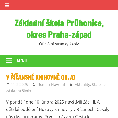
Skip
to
content
Základní škola Průhonice,
okres Praha-západ
Oficiální stránky školy
MENU
V ŘÍČANSKÉ KNIHOVNĚ (III. A)
11.2.2025
Roman Navrátil
Aktuality
,
Stalo se
,
Základní škola
V pondělí dne 10. února 2025 navštívili žáci III. A
dětské oddělení Husovy knihovny v Říčanech. Čekaly
nás dva programy. První s názvem Cesta k