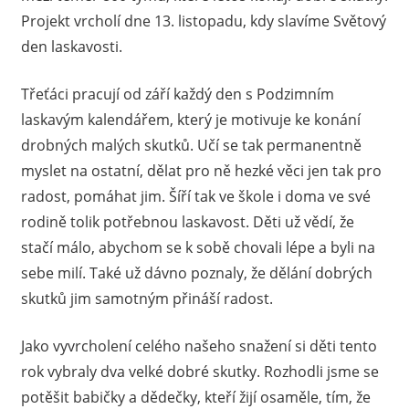
Projekt vrcholí dne 13. listopadu, kdy slavíme Světový
den laskavosti.
Třeťáci pracují od září každý den s Podzimním
laskavým kalendářem, který je motivuje ke konání
drobných malých skutků. Učí se tak permanentně
myslet na ostatní, dělat pro ně hezké věci jen tak pro
radost, pomáhat jim. Šíří tak ve škole i doma ve své
rodině tolik potřebnou laskavost. Děti už vědí, že
stačí málo, abychom se k sobě chovali lépe a byli na
sebe milí. Také už dávno poznaly, že dělání dobrých
skutků jim samotným přináší radost.
Jako vyvrcholení celého našeho snažení si děti tento
rok vybraly dva velké dobré skutky. Rozhodli jsme se
potěšit babičky a dědečky, kteří žijí osaměle, tím, že