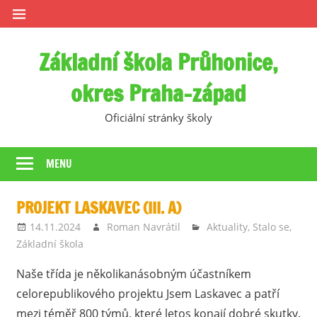
Skip
to
content
Základní škola Průhonice,
okres Praha-západ
Oficiální stránky školy
MENU
PROJEKT LASKAVEC (III. A)
14.11.2024
Roman Navrátil
Aktuality
,
Stalo se
,
Základní škola
Naše třída je několikanásobným účastníkem
celorepublikového projektu Jsem Laskavec a patří
mezi téměř 800 týmů, které letos konají dobré skutky.