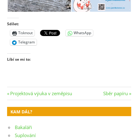
Sdílet:
Tisknout
WhatsApp
Telegram
Líbí se mi to:
Navigace
Previous
Next
Projektová výuka v zeměpisu
Sběr papíru
Post:
Post:
pro
KAM DÁL?
příspěvek
Bakaláři
Suplování