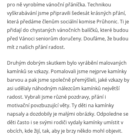
pro ně vyrobíme vánoční přáníčka. Technikou
vyškrabávání jsme připravili šedesát krásných přání,
která předáme členům sociální komise Průhonic. Ti je
přidají do chystaných vánočních balíčků, které budou
před Vánoci seniorům doručeny. Doufáme, že budou
mít z našich přání radost.
Druhým dobrým skutkem bylo vyrábění malovaných
kamínků se vzkazy. Pomalovali jsme nejprve kamínky
barvou a pak jsme společně přemýšleli, jaké vzkazy by
asi udělaly náhodným nálezcům kamínků největší
radost. Vybrali jsme různé pozdravy, přání i
motivační povzbuzující věty. Ty děti na kamínky
napsaly a dozdobily je malými obrázky. Odpoledne se
děti často i se svými rodiči vydaly kamínky umístit v
obcích, kde žijí, tak, aby je brzy někdo mohl objevit.