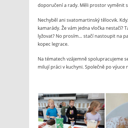
doporučení a rady. Měli prostor vyměnit s
Nechyběl ani svatomartinský tělocvik. Když
kamarády. Že vám jedna vločka nestačí? Ta
lyžovat? No prosím… stačí nastoupit na pap
kopec legrace.
Na tématech vzájemně spolupracujeme se š
milují práci v kuchyni. Společně po výuce 