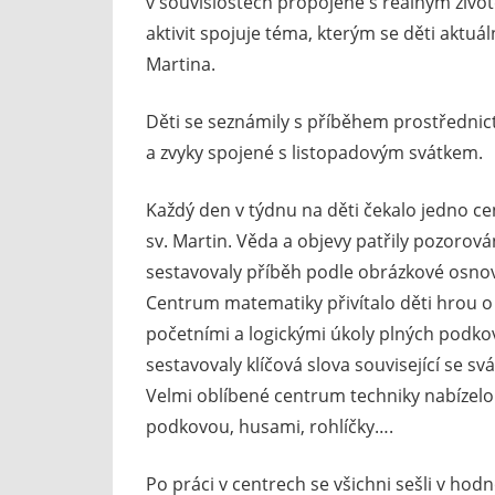
v souvislostech propojené s reálným živo
aktivit spojuje téma, kterým se děti aktu
Martina.
Děti se seznámily s příběhem prostřednictv
a zvyky spojené s listopadovým svátkem.
Každý den v týdnu na děti čekalo jedno cen
sv. Martin. Věda a objevy patřily pozorová
sestavovaly příběh podle obrázkové osnovy
Centrum matematiky přivítalo děti hrou o 
početními a logickými úkoly plných podkovi
sestavovaly klíčová slova související se s
Velmi oblíbené centrum techniky nabízel
podkovou, husami, rohlíčky….
Po práci v centrech se všichni sešli v hodn