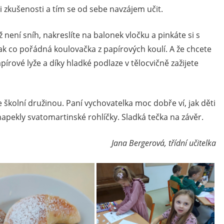
i zkušenosti a tím se od sebe navzájem učit.
 není sníh, nakreslíte na balonek vločku a pinkáte si s
k co pořádná koulovačka z papírových koulí. A že chcete
írové lyže a díky hladké podlaze v tělocvičně zažijete
kolní družinou. Paní vychovatelka moc dobře ví, jak děti
napekly svatomartinské rohlíčky. Sladká tečka na závěr.
Jana Bergerová, třídní učitelka