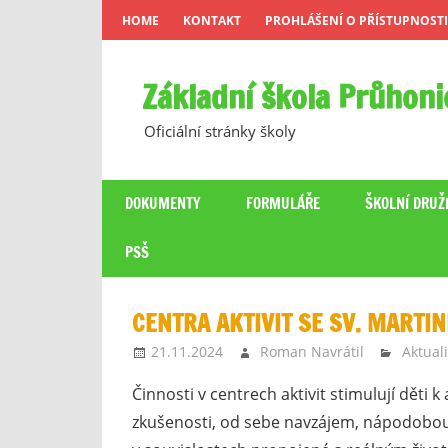
Skip
HOME
KONTAKT
PROHLÁŠENÍ O PŘÍSTUPNOSTI
to
content
Základní škola Průhoni
Oficiální stránky školy
DOKUMENTY
FORMULÁŘE
ŠKOLNÍ DRUŽ
PSŠ
CENTRA AKTIVIT SE SV. MARTINE
21.11.2024
Roman Navrátil
Aktuali
Činnosti v centrech aktivit stimulují děti k 
zkušenosti, od sebe navzájem, nápodobou 