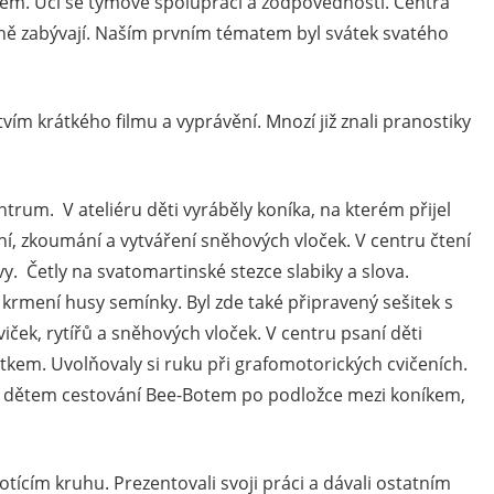
tem. Učí se týmové spolupráci a zodpovědnosti. Centra
álně zabývají. Naším prvním tématem byl svátek svatého
ím krátkého filmu a vyprávění. Mnozí již znali pranostiky
trum. V ateliéru děti vyráběly koníka, na kterém přijel
ní, zkoumání a vytváření sněhových vloček. V centru čtení
. Četly na svatomartinské stezce slabiky a slova.
krmení husy semínky. Byl zde také připravený sešitek s
ček, rytířů a sněhových vloček. V centru psaní děti
vátkem. Uvolňovaly si ruku při grafomotorických cvičeních.
o dětem cestování Bee-Botem po podložce mezi koníkem,
otícím kruhu. Prezentovali svoji práci a dávali ostatním