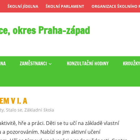
ŠKOLNÍ JÍDELNA
ŠKOLNÍ PARLAMENT
ORGANIZACE ŠKOLNÍHO R
ce, okres Praha-západ
INA
ZAMĚSTNANCI
KONZULTAČNÍ HODINY
KROUŽK
M V I. A
ty
,
Stalo se
,
Základní škola
aktivitě, hře a práci. Děti se tu učí na základě vlastní
a pozorováním. Nabízí se jim aktivní učení