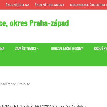
ŠKOLNÍ JÍDELNA
ŠKOLNÍ PARLAMENT
ORGANIZACE ŠKOLNÍHO R
ce, okres Praha-západ
INA
ZAMĚSTNANCI
KONZULTAČNÍ HODINY
KROUŽK
 informace
,
Stalo se
 § 24 odst. 2 zák. č. 561/2004 Sb., o předškolním,