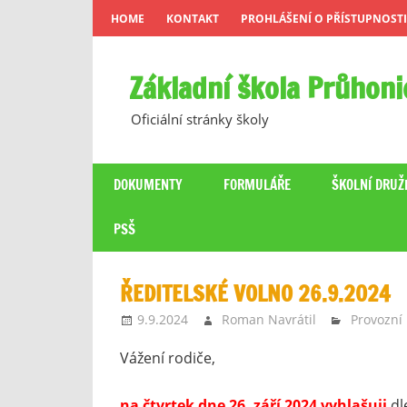
Skip
HOME
KONTAKT
PROHLÁŠENÍ O PŘÍSTUPNOSTI
to
content
Základní škola Průhoni
Oficiální stránky školy
DOKUMENTY
FORMULÁŘE
ŠKOLNÍ DRUŽ
PSŠ
ŘEDITELSKÉ VOLNO 26.9.2024
9.9.2024
Roman Navrátil
Provozní
Vážení rodiče,
na čtvrtek dne 26. září 2024 vyhlašuji
dle