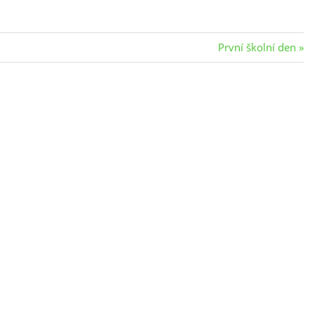
Next
První školní den
Post: