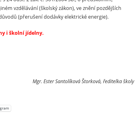
ném vzdělávání (školský zákon), ve znění pozdějších
důvodů (přerušení dodávky elektrické energie).
 i školní jídelny.
Mgr. Ester Santolíková Štorková, ředitelka školy
egram