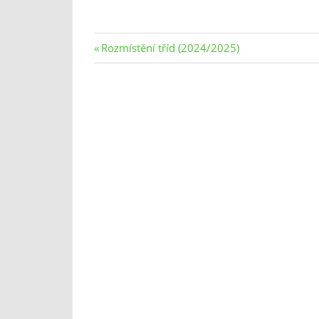
Navigace
Previous
Rozmístění tříd (2024/2025)
Post:
pro
příspěvek