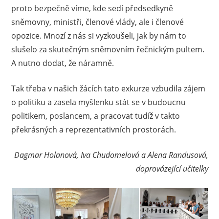
proto bezpečně víme, kde sedí předsedkyně
sněmovny, ministři, členové vlády, ale i členové
opozice. Mnozí z nás si vyzkoušeli, jak by nám to
slušelo za skutečným sněmovním řečnickým pultem.
A nutno dodat, že náramně.
Tak třeba v našich žácích tato exkurze vzbudila zájem
o politiku a zasela myšlenku stát se v budoucnu
politikem, poslancem, a pracovat tudíž v takto
překrásných a reprezentativních prostorách.
Dagmar Holanová, Iva Chudomelová a Alena Randusová,
doprovázející učitelky