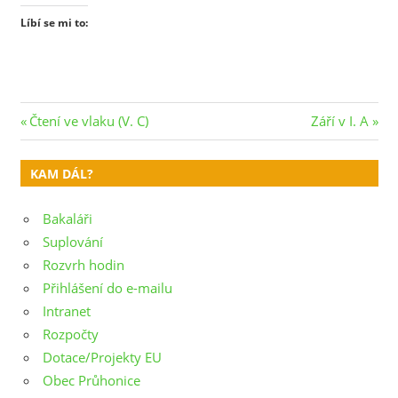
Líbí se mi to:
Navigace
Previous
Next
Čtení ve vlaku (V. C)
Září v I. A
Post:
Post:
pro
KAM DÁL?
příspěvek
Bakaláři
Suplování
Rozvrh hodin
Přihlášení do e-mailu
Intranet
Rozpočty
Dotace/Projekty EU
Obec Průhonice