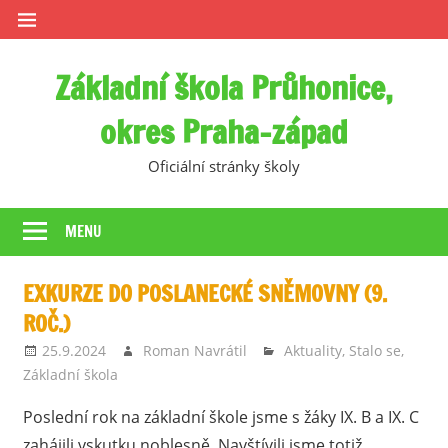
Skip
to
content
Základní škola Průhonice,
okres Praha-západ
Oficiální stránky školy
MENU
EXKURZE DO POSLANECKÉ SNĚMOVNY (9.
ROČ.)
25.9.2024
Roman Navrátil
Aktuality
,
Stalo se
,
Základní škola
Poslední rok na základní škole jsme s žáky IX. B a IX. C
zahájili vskutku noblesně. Navštívili jsme totiž