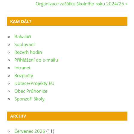
Post:
Next
Organizace začátku školního roku 2024/25
pro
Post:
příspěvek
KAM DÁL?
Bakaláři
Suplování
Rozvrh hodin
Přihlášení do e-mailu
Intranet
Rozpočty
Dotace/Projekty EU
Obec Průhonice
Sponzoři školy
ARCHIV
Červenec 2026
(11)