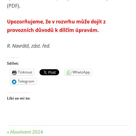
(PDF).
Upozorňujeme, že v rozvrhu může dojít z
provozních důvodů k dílčím úpravám.
R. Navrátil, zást. řed.
Sdílet:
Tisknout
WhatsApp
Telegram
Líbí se mi to:
Navigace
Previous
Absolvent 2024