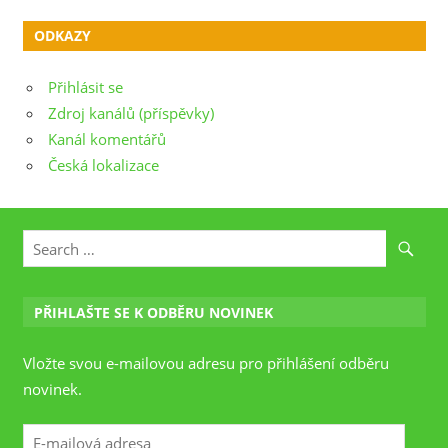
ODKAZY
Přihlásit se
Zdroj kanálů (příspěvky)
Kanál komentářů
Česká lokalizace
PŘIHLAŠTE SE K ODBĚRU NOVINEK
Vložte svou e-mailovou adresu pro přihlášení odběru
novinek.
E-