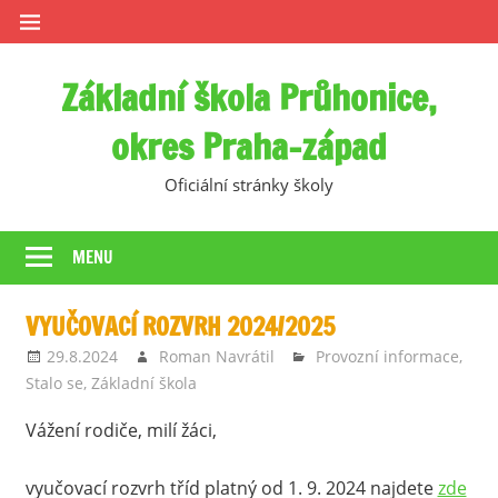
Skip
to
content
Základní škola Průhonice,
okres Praha-západ
Oficiální stránky školy
MENU
VYUČOVACÍ ROZVRH 2024/2025
29.8.2024
Roman Navrátil
Provozní informace
,
Stalo se
,
Základní škola
Vážení rodiče, milí žáci,
vyučovací rozvrh tříd platný od 1. 9. 2024 najdete
zde