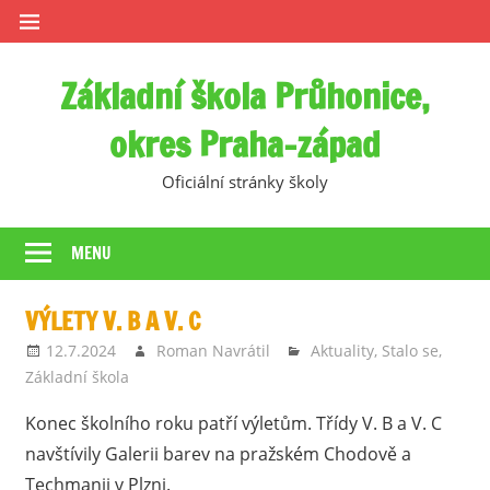
Skip
to
content
Základní škola Průhonice,
okres Praha-západ
Oficiální stránky školy
MENU
VÝLETY V. B A V. C
12.7.2024
Roman Navrátil
Aktuality
,
Stalo se
,
Základní škola
Konec školního roku patří výletům. Třídy V. B a V. C
navštívily Galerii barev na pražském Chodově a
Techmanii v Plzni.