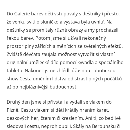
Do Galerie barev děti vstupovaly s deštníky i přesto,
že venku svítilo sluníčko a výstava byla uvnitř. Na
deštníky se promítaly různé obrazy a my procházeli
řekou barev. Potom jsme si užívali nekonečný
prostor plný zářících a měnících se světelných efektů.
Zvláště děvčata zaujala možnost vytvořit si vlastní
originální umělecké dílo pomocí kyvadla a speciálního
tabletu. Nakonec jsme zhlédli úžasnou robotickou
show Cesta uměním lidstva od strastiplných počátků
až po nejbláznivější budoucnost.
Druhý den jsme si přivstali a vydali se vlakem do
Plzně. Cestu vlakem si děti krátily hraním karet,
deskových her, čtením či kreslením. Ani ti, co bedlivě
sledovali cestu, neprohloupili. Skály na Berounsku či