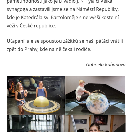
pamětihodnosti jako je Divadlo J. K. Tyla či Velká
synagoga a zastavili jsme se na Náměstí Republiky,
kde je Katedrála sv. Bartoloměje s nejvyšší kostelní
věží v České republice.
Uťapaní, ale se spoustou zážitků se naši páťáci vrátili
zpět do Prahy, kde na ně čekali rodiče.
Gabriela Kubanová