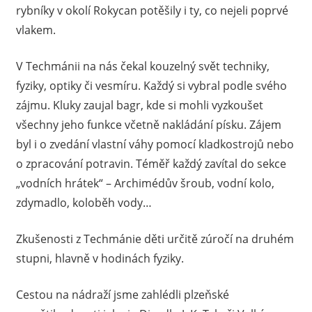
rybníky v okolí Rokycan potěšily i ty, co nejeli poprvé
vlakem.
V Techmánii na nás čekal kouzelný svět techniky,
fyziky, optiky či vesmíru. Každý si vybral podle svého
zájmu. Kluky zaujal bagr, kde si mohli vyzkoušet
všechny jeho funkce včetně nakládání písku. Zájem
byl i o zvedání vlastní váhy pomocí kladkostrojů nebo
o zpracování potravin. Téměř každý zavítal do sekce
„vodních hrátek“ – Archimédův šroub, vodní kolo,
zdymadlo, koloběh vody…
Zkušenosti z Techmánie děti určitě zúročí na druhém
stupni, hlavně v hodinách fyziky.
Cestou na nádraží jsme zahlédli plzeňské