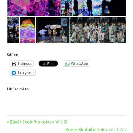
Sdílet:
Tisknout
WhatsApp
Telegram
Líbí se mi to:
Navigace
Previous
Závěr školního roku v VIII. B
Post:
Next
Konec školního roku ve III. A