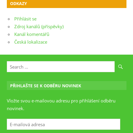
ODKAZY
Přihlásit se
Zdroj kanálů (příspěvky)
Kanál komentářů
Česká lokalizace
PŘIHLAŠTE SE K ODBĚRU NOVINEK
Vložte svou e-mailovou adresu pro přihlášení odběru
novinek.
E-
mailová