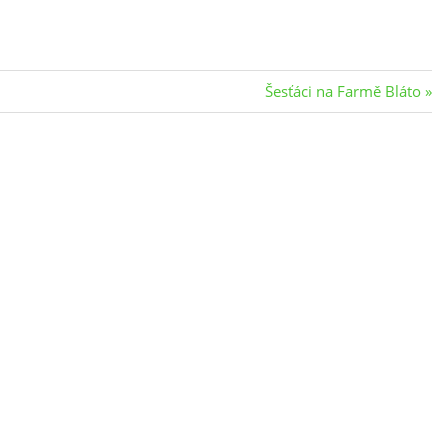
Next
Šesťáci na Farmě Bláto
Post: