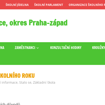
ŠKOLNÍ JÍDELNA
ŠKOLNÍ PARLAMENT
ORGANIZACE ŠKOLNÍHO R
ce, okres Praha-západ
INA
ZAMĚSTNANCI
KONZULTAČNÍ HODINY
KROUŽK
ŠKOLNÍHO ROKU
í informace
,
Stalo se
,
Základní škola
ních důvodů.