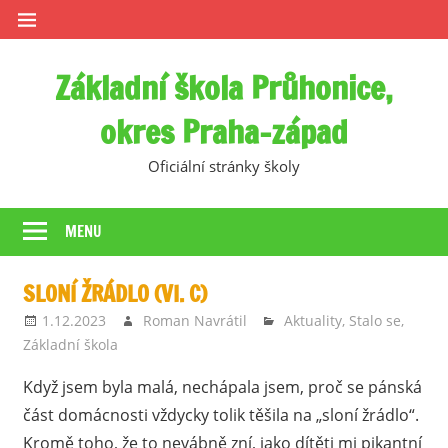
Skip
to
content
Základní škola Průhonice,
okres Praha-západ
Oficiální stránky školy
MENU
SLONÍ ŽRÁDLO (VI. C)
1.12.2023
Roman Navrátil
Aktuality
,
Stalo se
,
Základní škola
Když jsem byla malá, nechápala jsem, proč se pánská
část domácnosti vždycky tolik těšila na „sloní žrádlo“.
Kromě toho, že to nevábně zní, jako dítěti mi pikantní