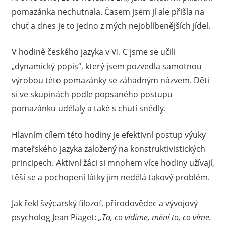
pomazánka nechutnala. Časem jsem jí ale přišla na
chuť a dnes je to jedno z mých nejoblíbenějších jídel.
V hodině českého jazyka v VI. C jsme se učili
„dynamický popis“, který jsem pozvedla samotnou
výrobou této pomazánky se záhadným názvem. Děti
si ve skupinách podle popsaného postupu
pomazánku udělaly a také s chutí snědly.
Hlavním cílem této hodiny je efektivní postup výuky
mateřského jazyka založený na konstruktivistických
principech. Aktivní žáci si mnohem více hodiny užívají,
těší se a pochopení látky jim nedělá takový problém.
Jak řekl švýcarský filozof, přírodovědec a vývojový
psycholog Jean Piaget:
„To, co vidíme, mění to, co víme.