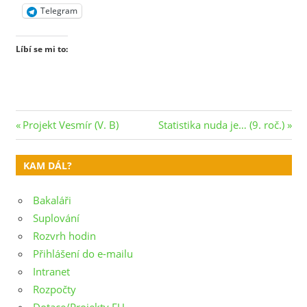
Telegram
Líbí se mi to:
Navigace
Previous
Next
Projekt Vesmír (V. B)
Statistika nuda je… (9. roč.)
Post:
Post:
pro
KAM DÁL?
příspěvek
Bakaláři
Suplování
Rozvrh hodin
Přihlášení do e-mailu
Intranet
Rozpočty
Dotace/Projekty EU