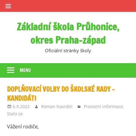
Skip
to
content
Základní škola Průhonice,
okres Praha-západ
Oficiální stránky školy
MENU
DOPLŇOVACÍ VOLBY DO ŠKOLSKÉ RADY –
KANDIDÁTI
6.9.2022
Roman Navrátil
Provozní informace
,
Stalo se
Vážení rodiče,