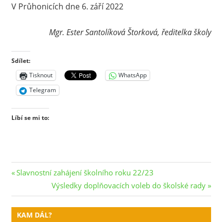
V Průhonicích dne 6. září 2022
Mgr. Ester Santolíková Štorková, ředitelka školy
Sdílet:
Tisknout
WhatsApp
Telegram
Líbí se mi to:
Navigace
Previous
Slavnostní zahájení školního roku 22/23
Post:
Next
Výsledky doplňovacích voleb do školské rady
pro
Post:
příspěvek
KAM DÁL?