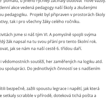
se pomalu, u jiného rychleji začínaly budovat nové vazby.
denní akce vedená pedagogy naší školy a zkušenými
ou pedagogiku. Projekt byl připraven v prostorách školy
tivy, tak i pro všechny žáky celého ročníku.
ivitách jsme si náš tým VI. A pomyslně spojili svýma
ý žák napsal na tu svou přání pro tento školní rok.
t, jak se nám na naší cestě 6. třídou daří.
i vědomostních soutěží, her zaměřených na logiku atd.
u spolupráci. Do jednotlivých činností se s nadšením
ili bezpečně, zažili spoustu legrace i napětí, jak která
 setkaly scrabble v přírodě, doteková tichá pošta a