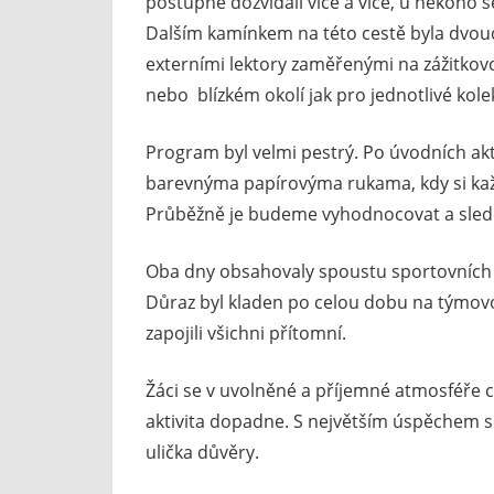
postupně dozvídali více a více, u někoho 
Dalším kamínkem na této cestě byla dvou
externími lektory zaměřenými na zážitkov
nebo blízkém okolí jak pro jednotlivé kolek
Program byl velmi pestrý. Po úvodních akt
barevnýma papírovýma rukama, kdy si každ
Průběžně je budeme vyhodnocovat a sledova
Oba dny obsahovaly spoustu sportovních 
Důraz byl kladen po celou dobu na týmovo
zapojili všichni přítomní.
Žáci se v uvolněné a příjemné atmosféře cít
aktivita dopadne. S největším úspěchem se
ulička důvěry.