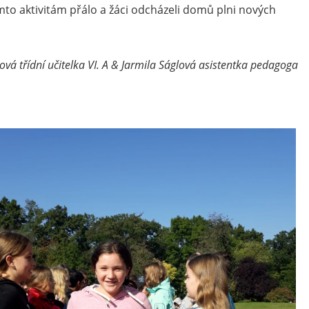
to aktivitám přálo a žáci odcházeli domů plni nových
vá třídní učitelka VI. A & Jarmila Ságlová asistentka pedagoga