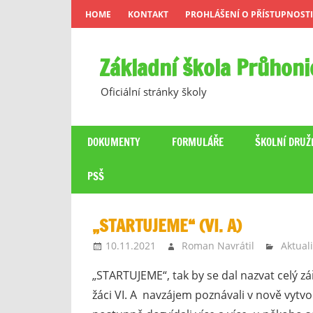
Skip
HOME
KONTAKT
PROHLÁŠENÍ O PŘÍSTUPNOSTI
to
content
Základní škola Průhoni
Oficiální stránky školy
DOKUMENTY
FORMULÁŘE
ŠKOLNÍ DRUŽ
PSŠ
„STARTUJEME“ (VI. A)
10.11.2021
Roman Navrátil
Aktuali
„STARTUJEME“, tak by se dal nazvat celý zář
žáci VI. A navzájem poznávali v nově vytv