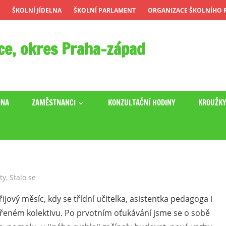
ŠKOLNÍ JÍDELNA
ŠKOLNÍ PARLAMENT
ORGANIZACE ŠKOLNÍHO R
ce, okres Praha-západ
INA
ZAMĚSTNANCI
KONZULTAČNÍ HODINY
KROUŽK
ty
,
Stalo se
ijový měsíc, kdy se třídní učitelka, asistentka pedagoga i
ořeném kolektivu. Po prvotním oťukávání jsme se o sobě