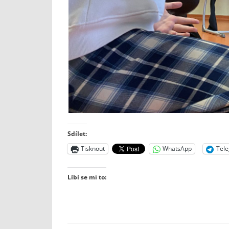
Sdílet:
Tisknout
WhatsApp
Tel
Líbí se mi to: