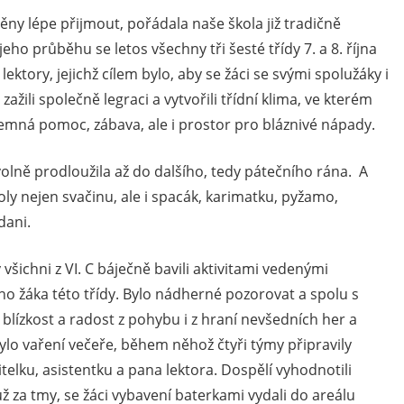
 lépe přijmout, pořádala naše škola již tradičně
ho průběhu se letos všechny tři šesté třídy 7. a 8. října
lektory, jejichž cílem bylo, aby se žáci se svými spolužáky i
zažili společně legraci a vytvořili třídní klima, ve kterém
emná pomoc, zábava, ale i prostor pro bláznivé nápady.
olně prodloužila až do dalšího, tedy pátečního rána. A
 školy nejen svačinu, ale i spacák, karimatku, pyžamo,
dani.
ichni z VI. C báječně bavili aktivitami vedenými
 žáka této třídy. Bylo nádherné pozorovat a spolu s
blízkost a radost z pohybu i z hraní nevšedních her a
ylo vaření večeře, během něhož čtyři týmy připravily
itelku, asistentku a pana lektora. Dospělí vyhodnotili
už za tmy, se žáci vybavení baterkami vydali do areálu