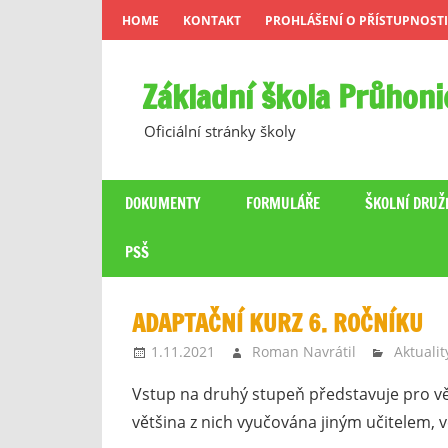
Skip
HOME
KONTAKT
PROHLÁŠENÍ O PŘÍSTUPNOSTI
to
content
Základní škola Průhoni
Oficiální stránky školy
DOKUMENTY
FORMULÁŘE
ŠKOLNÍ DRUŽ
PSŠ
ADAPTAČNÍ KURZ 6. ROČNÍKU
1.11.2021
Roman Navrátil
Aktualit
Vstup na druhý stupeň představuje pro v
většina z nich vyučována jiným učitelem,