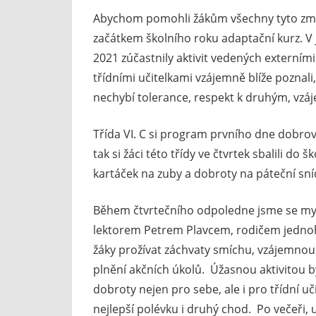
Abychom pomohli žákům všechny tyto změny
začátkem školního roku adaptační kurz. V je
2021 zúčastnily aktivit vedených externími 
třídními učitelkami vzájemně blíže poznali, 
nechybí tolerance, respekt k druhým, vzáj
Třída VI. C si program prvního dne dobrov
tak si žáci této třídy ve čtvrtek sbalili do
kartáček na zuby a dobroty na páteční sní
Během čtvrtečního odpoledne jsme se my vš
lektorem Petrem Plavcem, rodičem jednoho
žáky prožívat záchvaty smíchu, vzájemnou 
plnění akčních úkolů. Úžasnou aktivitou b
dobroty nejen pro sebe, ale i pro třídní uč
nejlepší polévku i druhý chod. Po večeři, 