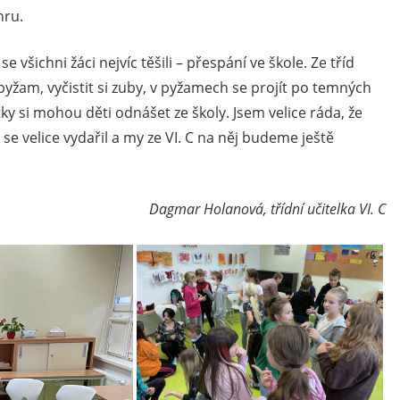
hru.
 všichni žáci nejvíc těšili – přespání ve škole. Ze tříd
 pyžam, vyčistit si zuby, v pyžamech se projít po temných
tky si mohou děti odnášet ze školy. Jsem velice ráda, že
se velice vydařil a my ze VI. C na něj budeme ještě
Dagmar Holanová, třídní učitelka VI. C