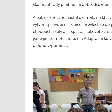
školní zahrady plnit noční dobrodružnou 
A pak už konečně nastal okamžik, na který se
vytvořit provizorní ložnice, převléct se do
chodbách školy a jít spát … I takovéto záži
jsme jim to mohli umožnit. Adaptační kurz 
dlouho vzpomínat.