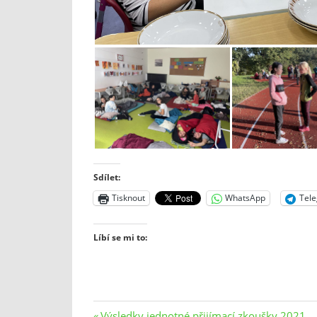
Sdílet:
Tisknout
WhatsApp
Tel
Líbí se mi to:
Previous
Výsledky jednotné přijímací zkoušky 2021