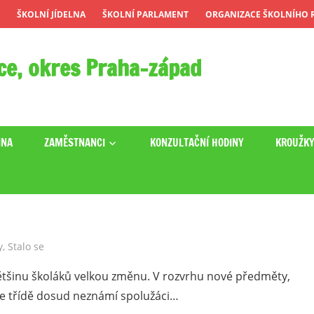
ŠKOLNÍ JÍDELNA
ŠKOLNÍ PARLAMENT
ORGANIZACE ŠKOLNÍHO R
ce, okres Praha-západ
INA
ZAMĚSTNANCI
KONZULTAČNÍ HODINY
KROUŽK
y
,
Stalo se
ětšinu školáků velkou změnu. V rozvrhu nové předměty,
 ve třídě dosud neznámí spolužáci…