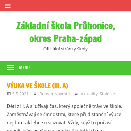
Skip
to
content
Základní škola Průhonice,
okres Praha-západ
Oficiální stránky školy
MENU
VÝUKA VE ŠKOLE (III. A)
5.5.2021
Roman Navrátil
Aktuality
,
Stalo se
Děti z III. A si užívají čas, který společně tráví ve škole.
Zaměstnávají se činnostmi, které při distanční výuce
nejdou tak lehce realizovat. Vždy, když to počasí
dovolí, tráví vyučování venku. Na fotkách se