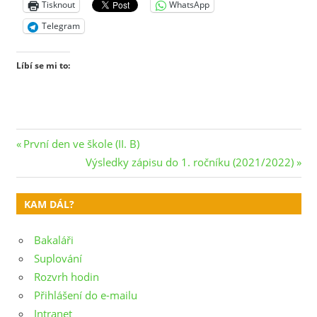
Tisknout
WhatsApp
Telegram
Líbí se mi to:
Navigace
Previous
První den ve škole (II. B)
Post:
Next
Výsledky zápisu do 1. ročníku (2021/2022)
pro
Post:
příspěvek
KAM DÁL?
Bakaláři
Suplování
Rozvrh hodin
Přihlášení do e-mailu
Intranet