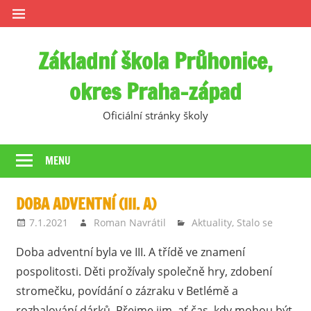
Skip
to
content
Základní škola Průhonice,
okres Praha-západ
Oficiální stránky školy
MENU
DOBA ADVENTNÍ (III. A)
7.1.2021
Roman Navrátil
Aktuality
,
Stalo se
Doba adventní byla ve III. A třídě ve znamení
pospolitosti. Děti prožívaly společně hry, zdobení
stromečku, povídání o zázraku v Betlémě a
rozbalování dárků. Přejme jim, ať čas, kdy mohou být