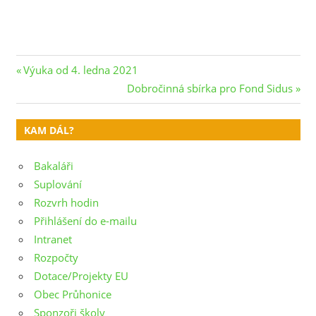
Navigace
Previous
Výuka od 4. ledna 2021
Post:
Next
Dobročinná sbírka pro Fond Sidus
pro
Post:
příspěvek
KAM DÁL?
Bakaláři
Suplování
Rozvrh hodin
Přihlášení do e-mailu
Intranet
Rozpočty
Dotace/Projekty EU
Obec Průhonice
Sponzoři školy