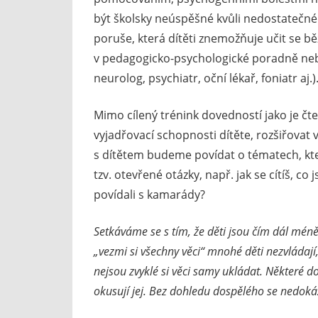
být školsky neúspěšné kvůli nedostatečném
poruše, která dítěti znemožňuje učit se 
v pedagogicko-psychologické poradně nebo 
neurolog, psychiatr, oční lékař, foniatr aj.)
Mimo cílený trénink dovedností jako je čten
vyjadřovací schopnosti dítěte, rozšiřovat 
s dítětem budeme povídat o tématech, kter
tzv. otevřené otázky, např. jak se cítíš, co j
povídali s kamarády?
Setkáváme se s tím, že děti jsou čím dál mé
„vezmi si všechny věci“ mnohé děti nezvládaj
nejsou zvyklé si věci samy ukládat. Některé do
okusují jej. Bez dohledu dospělého se nedokáží