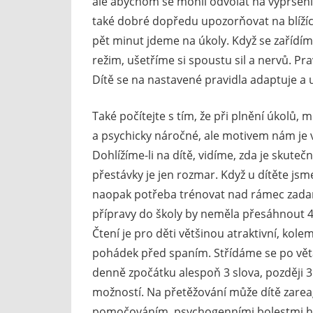
ale abychom se mohli odvolat na vypršení 
také dobré dopředu upozorňovat na blížíc
pět minut jdeme na úkoly. Když se zařídím
režim, ušetříme si spoustu sil a nervů. Pr
Dítě se na nastavené pravidla adaptuje a
Také počítejte s tím, že při plnění úkolů, 
a psychicky náročné, ale motivem nám je v
Dohlížíme-li na dítě, vidíme, zda je skut
přestávky je jen rozmar. Když u dítěte jsm
naopak potřeba trénovat nad rámec zadan
přípravy do školy by neměla přesáhnout 45
Čtení je pro děti většinou atraktivní, kole
pohádek před spaním. Střídáme se po větá
denně zpočátku alespoň 3 slova, později 3 
možností. Na přetěžování může dítě zareag
pomočováním, psychogenními bolestmi hla