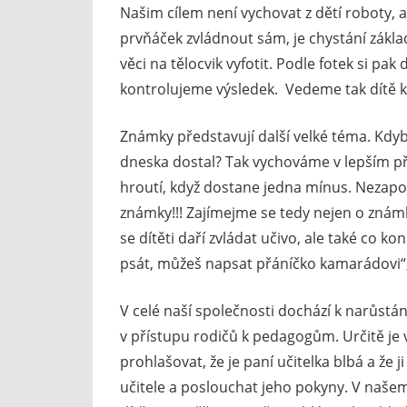
Našim cílem není vychovat z dětí roboty, 
prvňáček zvládnout sám, je chystání zákla
věci na tělocvik vyfotit. Podle fotek si pa
kontrolujeme výsledek. Vedeme tak dítě 
Známky představují další velké téma. Kdyb
dneska dostal? Tak vychováme v lepším př
hroutí, když dostane jedna mínus. Nezapom
známky!!! Zajímejme se tedy nejen o znám
se dítěti daří zvládat učivo, ale také co k
psát, můžeš napsat přáníčko kamarádovi“, 
V celé naší společnosti dochází k narůstán
v přístupu rodičů k pedagogům. Určitě j
prohlašovat, že je paní učitelka blbá a že
učitele a poslouchat jeho pokyny. V naše