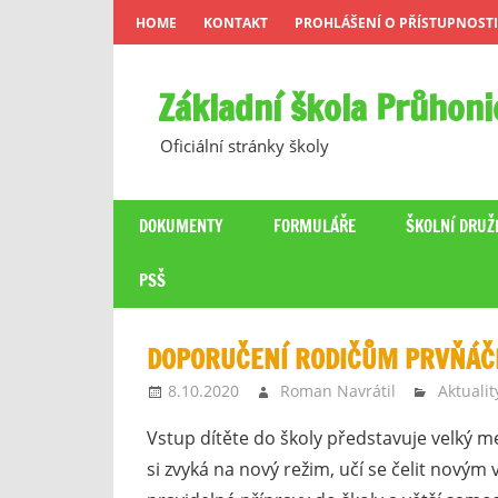
Skip
HOME
KONTAKT
PROHLÁŠENÍ O PŘÍSTUPNOSTI
to
content
Základní škola Průhoni
Oficiální stránky školy
DOKUMENTY
FORMULÁŘE
ŠKOLNÍ DRUŽ
PSŠ
DOPORUČENÍ RODIČŮM PRVŇÁČ
8.10.2020
Roman Navrátil
Aktualit
Vstup dítěte do školy představuje velký mez
si zvyká na nový režim, učí se čelit nový