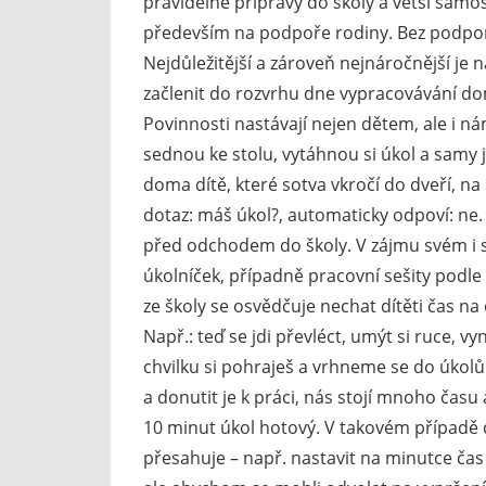
pravidelné přípravy do školy a větší samos
především na podpoře rodiny. Bez podpor
Nejdůležitější a zároveň nejnáročnější je
začlenit do rozvrhu dne vypracovávání d
Povinnosti nastávají nejen dětem, ale i ná
sednou ke stolu, vytáhnou si úkol a samy j
doma dítě, které sotva vkročí do dveří, na
dotaz: máš úkol?, automaticky odpoví: ne
před odchodem do školy. V zájmu svém i 
úkolníček, případně pracovní sešity podle 
ze školy se osvědčuje nechat dítěti čas na 
Např.: teď se jdi převléct, umýt si ruce, vy
chvilku si pohraješ a vrhneme se do úkolů
a donutit je k práci, nás stojí mnoho času
10 minut úkol hotový. V takovém případě d
přesahuje – např. nastavit na minutce čas 