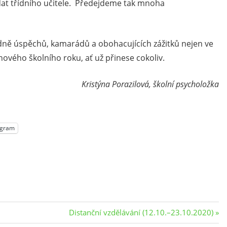
edat třídního učitele. Předejdeme tak mnoha
ně úspěchů, kamarádů a obohacujících zážitků nejen ve
ového školního roku, ať už přinese cokoliv.
Kristýna Porazilová, školní psycholožka
egram
Next
Distanční vzdělávání (12.10.–23.10.2020)
Post: