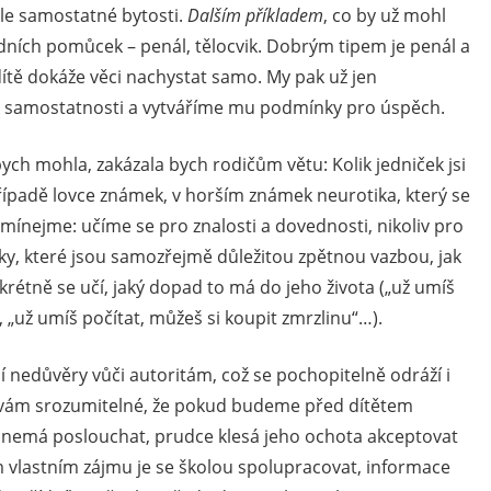
ale samostatné bytosti.
Dalším příkladem
, co by už mohl
dních pomůcek – penál, tělocvik. Dobrým tipem je penál a
k dítě dokáže věci nachystat samo. My pak už jen
k samostatnosti a vytváříme mu podmínky pro úspěch.
ych mohla, zakázala bych rodičům větu: Kolik jedniček jsi
ípadě lovce známek, v horším známek neurotika, který se
ínejme: učíme se pro znalosti a dovednosti, nikoliv pro
ky, které jsou samozřejmě důležitou zpětnou vazbou, jak
onkrétně se učí, jaký dopad to má do jeho života („už umíš
„už umíš počítat, můžeš si koupit zmrzlinu“…).
í nedůvěry vůči autoritám, což se pochopitelně odráží i
e vám srozumitelné, že pokud budeme před dítětem
 ji nemá poslouchat, prudce klesá jeho ochota akceptovat
m vlastním zájmu je se školou spolupracovat, informace