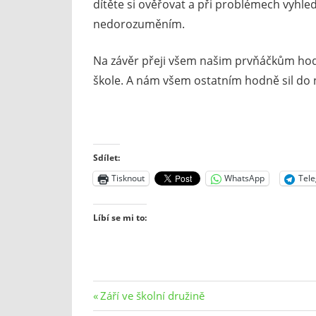
dítěte si ověřovat a při problémech vyhl
nedorozuměním.
Na závěr přeji všem našim prvňáčkům hod
škole. A nám všem ostatním hodně sil do n
Sdílet:
Tisknout
WhatsApp
Tel
Líbí se mi to:
Navigace
Previous
Září ve školní družině
Post: