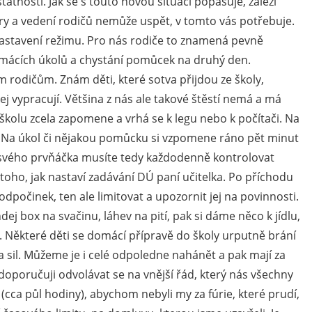
tatnosti. Jak se s touto novou situací popasuje, záleží
y a vedení rodičů nemůže uspět, v tomto vás potřebuje.
 nastavení režimu. Pro nás rodiče to znamená pevně
omácích úkolů a chystání pomůcek na druhý den.
m rodičům. Znám děti, které sotva přijdou ze školy,
ej vypracují. Většina z nás ale takové štěstí nemá a má
 školu zcela zapomene a vrhá se k legu nebo k počítači. Na
. Na úkol či nějakou pomůcku si vzpomene ráno pět minut
svého prvňáčka musíte tedy každodenně kontrolovat
toho, jak nastaví zadávání DÚ paní učitelka. Po příchodu
odpočinek, ten ale limitovat a upozornit jej na povinnosti.
ndej box na svačinu, láhev na pití, pak si dáme něco k jídlu,
. Některé děti se domácí přípravě do školy urputně brání
 a sil. Můžeme je i celé odpoledne nahánět a pak mají za
oporučuji odvolávat se na vnější řád, který nás všechny
(cca půl hodiny), abychom nebyli my za fúrie, které prudí,