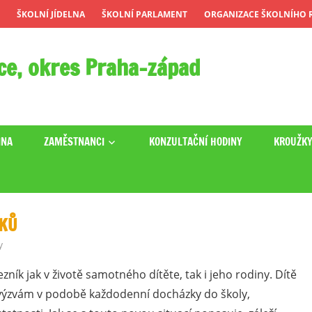
ŠKOLNÍ JÍDELNA
ŠKOLNÍ PARLAMENT
ORGANIZACE ŠKOLNÍHO R
ce, okres Praha-západ
INA
ZAMĚSTNANCI
KONZULTAČNÍ HODINY
KROUŽK
KŮ
y
ník jak v životě samotného dítěte, tak i jeho rodiny. Dítě
m výzvám v podobě každodenní docházky do školy,