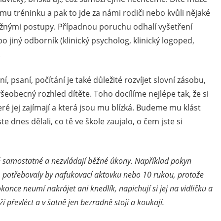
u tréninku a pak to jde za námi rodiči nebo kvůli nějaké
běžnými postupy. Případnou poruchu odhalí vyšetření
jiný odborník (klinický psycholog, klinický logoped,
.
í, psaní, počítání je také důležité rozvíjet slovní zásobu,
všeobecný rozhled dítěte. Toho docílíme nejlépe tak, že si
é jej zajímají a která jsou mu blízká. Budeme mu klást
ste dnes dělali, co tě ve škole zaujalo, o čem jste si
ně samostatné a nezvládají běžné úkony. Například pokyn
í, potřebovaly by nafukovací aktovku nebo 10 rukou, protože
konce neumí nakrájet ani knedlík, napichují si jej na vidličku a
 převléct a v šatně jen bezradně stojí a koukají.