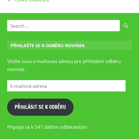
PŘIHLAŠTE SE K ODBĚRU NOVINEK
Vložte svou e-mailovou adresu pro přihlášení odběru
novinek.
E-
mailová
adresa
PŘIHLÁSIT SE K ODBĚRU
Připojte se k 541 dalším odběratelům