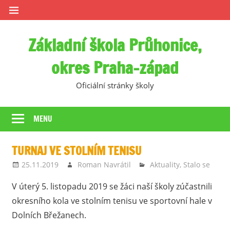
Skip
to
content
Základní škola Průhonice,
okres Praha-západ
Oficiální stránky školy
MENU
TURNAJ VE STOLNÍM TENISU
25.11.2019
Roman Navrátil
Aktuality
,
Stalo se
V úterý 5. listopadu 2019 se žáci naší školy zúčastnili
okresního kola ve stolním tenisu ve sportovní hale v
Dolních Břežanech.