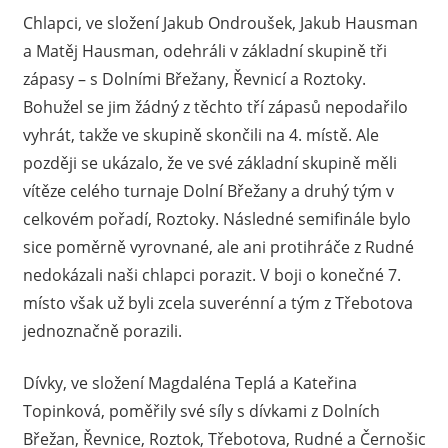
Chlapci, ve složení Jakub Ondroušek, Jakub Hausman
a Matěj Hausman, odehráli v základní skupině tři
zápasy – s Dolními Břežany, Řevnicí a Roztoky.
Bohužel se jim žádný z těchto tří zápasů nepodařilo
vyhrát, takže ve skupině skončili na 4. místě. Ale
později se ukázalo, že ve své základní skupině měli
vítěze celého turnaje Dolní Břežany a druhý tým v
celkovém pořadí, Roztoky. Následné semifinále bylo
sice poměrně vyrovnané, ale ani protihráče z Rudné
nedokázali naši chlapci porazit. V boji o konečné 7.
místo však už byli zcela suverénní a tým z Třebotova
jednoznačně porazili.
Dívky, ve složení Magdaléna Teplá a Kateřina
Topinková, poměřily své síly s dívkami z Dolních
Břežan, Řevnice, Roztok, Třebotova, Rudné a Černošic