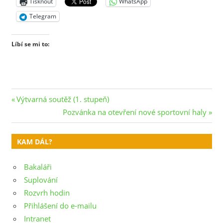
Tisknout
WhatsApp
Telegram
Líbí se mi to:
Navigace
Previous
Výtvarná soutěž (1. stupeň)
Post:
Next
Pozvánka na otevření nové sportovní haly
pro
Post:
příspěvek
KAM DÁL?
Bakaláři
Suplování
Rozvrh hodin
Přihlášení do e-mailu
Intranet