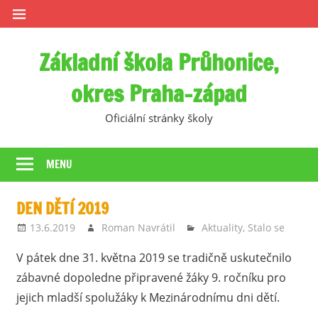
Skip
to
content
Základní škola Průhonice,
okres Praha-západ
Oficiální stránky školy
MENU
DEN DĚTÍ 2019
13.6.2019
Roman Navrátil
Aktuality
,
Stalo se
V pátek dne 31. května 2019 se tradičně uskutečnilo
zábavné dopoledne připravené žáky 9. ročníku pro
jejich mladší spolužáky k Mezinárodnímu dni dětí.