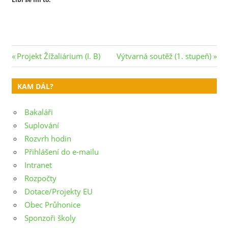
Navigace
Previous
Next
Projekt Žížaliárium (I. B)
Výtvarná soutěž (1. stupeň)
Post:
Post:
pro
KAM DÁL?
příspěvek
Bakaláři
Suplování
Rozvrh hodin
Přihlášení do e-mailu
Intranet
Rozpočty
Dotace/Projekty EU
Obec Průhonice
Sponzoři školy