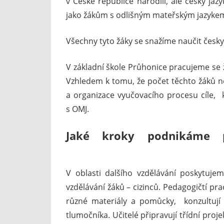
v České republice narodili, ale český ja
jako žákům s odlišným mateřským jazykem
Všechny tyto žáky se snažíme naučit česky
V základní škole Průhonice pracujeme se
Vzhledem k tomu, že počet těchto žáků 
a organizace vyučovacího procesu cíle, 
s OMJ.
Jaké kroky podnikáme p
V oblasti dalšího vzdělávání poskytuj
vzdělávání žáků – cizinců. Pedagogičtí prac
různé materiály a pomůcky, konzultují 
tlumočníka. Učitelé připravují třídní pro