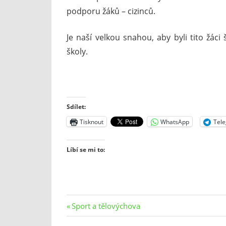
podporu žáků – cizinců.
Je naší velkou snahou, aby byli tito žáci
školy.
Sdílet:
Tisknout
WhatsApp
Tel
Líbí se mi to:
Navigace
Previous
Sport a tělovýchova
Post: