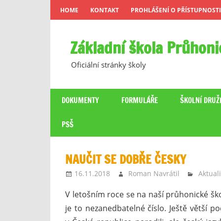
Skip
HOME
KONTAKT
PROHLÁŠENÍ O PŘÍSTUPNOSTI
to
content
Základní škola Průhoni
Oficiální stránky školy
DOKUMENTY
FORMULÁŘE
ŠKOLNÍ DRUŽ
PSŠ
NAUČIT SE DOBŘE ČESKY
16.11.2018
Roman Navrátil
Aktuali
V letošním roce se na naší průhonické ško
je to nezanedbatelné číslo. Ještě větší p