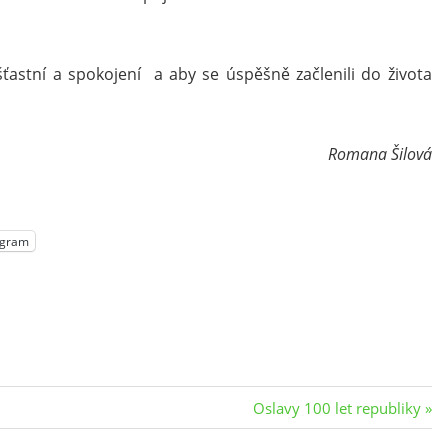
 šťastní a spokojení a aby se úspěšně začlenili do života
Romana Šilová
egram
Next
Oslavy 100 let republiky
Post: