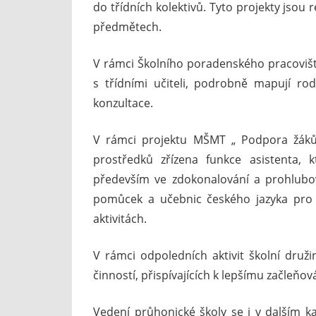
do třídních kolektivů. Tyto projekty jsou 
předmětech.
V rámci Školního poradenského pracovišt
s třídními učiteli, podrobně mapují ro
konzultace.
V rámci projektu MŠMT „ Podpora žáků 
prostředků zřízena funkce asistenta, 
především ve zdokonalování a prohlubov
pomůcek a učebnic českého jazyka pro ž
aktivitách.
V rámci odpoledních aktivit školní druži
činností, přispívajících k lepšímu začleňov
Vedení průhonické školy se i v dalším 