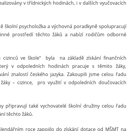
realizovány v třídnických hodinách, i v dalších vyučovacích
ě školní psycholožka a výchovná poradkyně spolupracují
dinné prostředí těchto žáků a nabízí rodičům odborné
cizinců ve škole“ byla na základě získání finančních
který v odpoledních hodinách pracuje s těmito žáky,
ání znalostí českého jazyka. Zakoupili jsme celou řadu
áky – cizince, pro využití v odpoledních doučovacích
ny připravují také vychovatelé školní družiny celou řadu
ání těchto žáků.
kalendářním roce zapojilo do získání dotace od MŠMT na