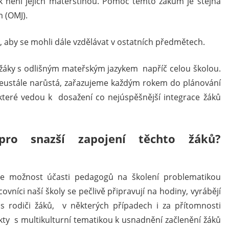
zyk není jejich mateřštinou. Pomoc těmto žákům je stejná
 (OMJ).
, aby se mohli dále vzdělávat v ostatních předmětech.
 žáky s odlišným mateřským jazykem napříč celou školou.
neustále narůstá, zařazujeme každým rokem do plánování
které vedou k dosažení co nejúspěšnější integrace žáků
ro snazší zapojení těchto žáků?
eme možnost účasti pedagogů na školení problematikou
ovníci naší školy se pečlivě připravují na hodiny, vyrábějí
s rodiči žáků, v některých případech i za přítomnosti
jekty s multikulturní tematikou k usnadnění začlenění žáků