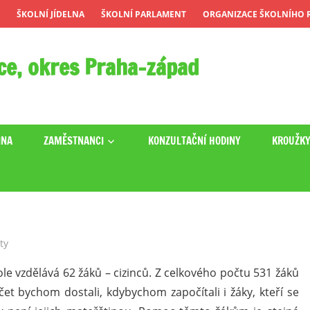
ŠKOLNÍ JÍDELNA
ŠKOLNÍ PARLAMENT
ORGANIZACE ŠKOLNÍHO R
ce, okres Praha-západ
INA
ZAMĚSTNANCI
KONZULTAČNÍ HODINY
KROUŽK
ty
le vzdělává 62 žáků – cizinců. Z celkového počtu 531 žáků
očet bychom dostali, kdybychom započítali i žáky, kteří se