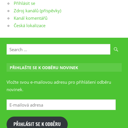
Přihlásit se
Zdroj kanálů (příspěvky)
Kanál komentářů
Česká lokalizace
PŘIHLAŠTE SE K ODBĚRU NOVINEK
Vložte svou e-mailovou adresu pro přihlášení odběru
novinek.
E-
mailová
adresa
PŘIHLÁSIT SE K ODBĚRU