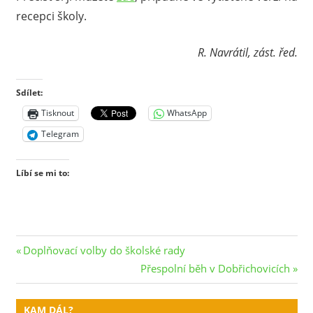
recepci školy.
R. Navrátil, zást. řed.
Sdílet:
Tisknout
WhatsApp
Telegram
Líbí se mi to:
Navigace
Previous
Doplňovací volby do školské rady
Post:
Next
Přespolní běh v Dobřichovicích
pro
Post:
příspěvek
KAM DÁL?