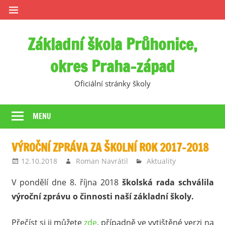
Skip
to
content
Základní škola Průhonice,
okres Praha-západ
Oficiální stránky školy
MENU
VÝROČNÍ ZPRÁVA ZA ŠKOLNÍ ROK 2017–2018
12.10.2018
Roman Navrátil
Aktuality
V pondělí dne 8. října 2018
školská rada schválila
výroční zprávu o činnosti naší základní školy.
Přečíst si ji můžete
zde
, případně ve vytištěné verzi na