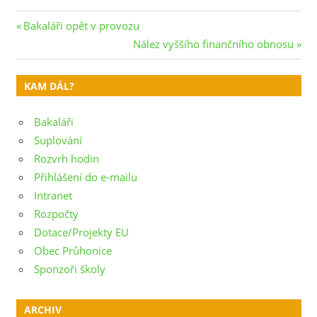
Navigace
Previous
Bakaláři opět v provozu
Post:
Next
Nález vyššího finančního obnosu
pro
Post:
příspěvek
KAM DÁL?
Bakaláři
Suplování
Rozvrh hodin
Přihlášení do e-mailu
Intranet
Rozpočty
Dotace/Projekty EU
Obec Průhonice
Sponzoři školy
ARCHIV