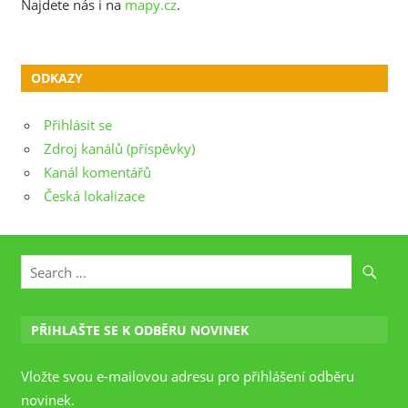
Najdete nás i na
mapy.cz
.
ODKAZY
Přihlásit se
Zdroj kanálů (příspěvky)
Kanál komentářů
Česká lokalizace
PŘIHLAŠTE SE K ODBĚRU NOVINEK
Vložte svou e-mailovou adresu pro přihlášení odběru
novinek.