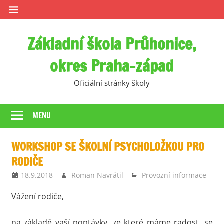
Skip
to
content
Základní škola Průhonice,
okres Praha-západ
Oficiální stránky školy
MENU
WORKSHOP SE ŠKOLNÍ PSYCHOLOŽKOU PRO
RODIČE
18.9.2018
Roman Navrátil
Provozní informace
Vážení rodiče,
na základě vaší poptávky, ze které máme radost, se