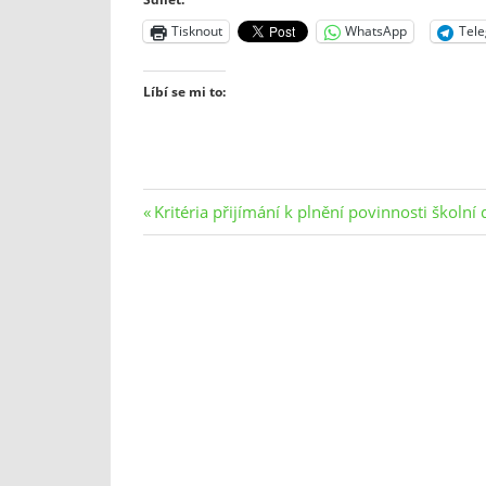
Tisknout
WhatsApp
Tel
Líbí se mi to:
Navigace
Previous
Kritéria přijímání k plnění povinnosti školn
Post:
pro
příspěvek