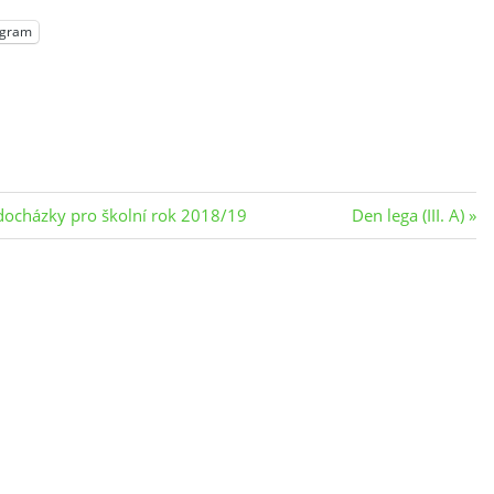
egram
Next
í docházky pro školní rok 2018/19
Den lega (III. A)
Post: