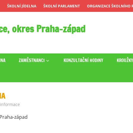
ŠKOLNÍ JÍDELNA
ŠKOLNÍ PARLAMENT
ORGANIZACE ŠKOLNÍHO R
ce, okres Praha-západ
INA
ZAMĚSTNANCI
KONZULTAČNÍ HODINY
KROUŽK
NA
 informace
s Praha-západ