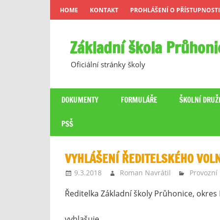
Skip
HOME
KONTAKT
PROHLÁŠENÍ O PŘÍSTUPNOSTI
to
content
Základní škola Průhoni
Oficiální stránky školy
DOKUMENTY
FORMULÁŘE
ŠKOLNÍ DRUŽ
PSŠ
VYHLÁŠENÍ ŘEDITELSKÉHO VOL
9.3.2018
Roman Navrátil
Provozní
Ředitelka Základní školy Průhonice, okre
vyhlašuje