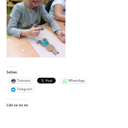
Sdílet:
Tisknout
WhatsApp
Telegram
Líbí se mi to: