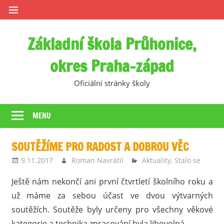
Skip
to
content
Základní škola Průhonice,
okres Praha-západ
Oficiální stránky školy
MENU
SOUTĚŽÍME PRO RADOST A DOBROU VĚC
9.11.2017
Roman Navrátil
Aktuality
,
Stalo se
Ještě nám nekončí ani první čtvrtletí školního roku a
už máme za sebou účast ve dvou výtvarných
soutěžích. Soutěže byly určeny pro všechny věkové
kategorie a technika zpracování byla libovolná.