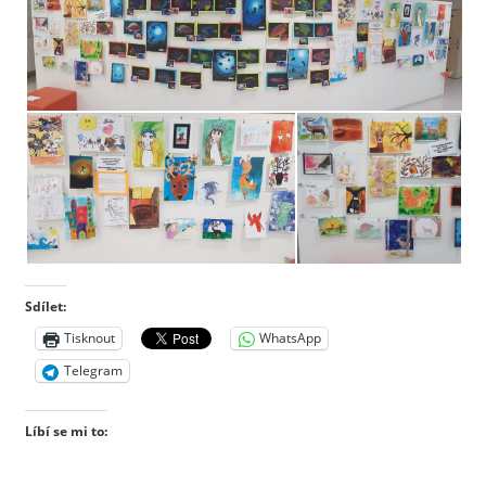
Sdílet:
Tisknout
WhatsApp
Telegram
Líbí se mi to: