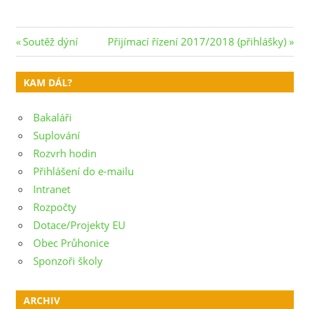
Navigace
Previous
Next
Soutěž dýní
Přijímací řízení 2017/2018 (přihlášky)
Post:
Post:
pro
KAM DÁL?
příspěvek
Bakaláři
Suplování
Rozvrh hodin
Přihlášení do e-mailu
Intranet
Rozpočty
Dotace/Projekty EU
Obec Průhonice
Sponzoři školy
ARCHIV