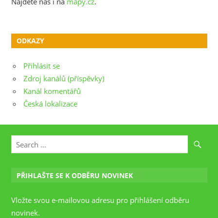
Najdete nás i na
mapy.cz
.
ODKAZY
Přihlásit se
Zdroj kanálů (příspěvky)
Kanál komentářů
Česká lokalizace
PŘIHLAŠTE SE K ODBĚRU NOVINEK
Vložte svou e-mailovou adresu pro přihlášení odběru
novinek.