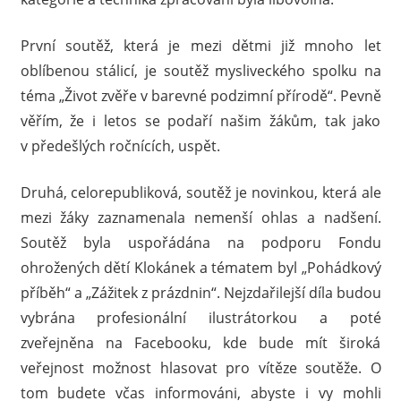
První soutěž, která je mezi dětmi již mnoho let
oblíbenou stálicí, je soutěž mysliveckého spolku na
téma „Život zvěře v barevné podzimní přírodě“. Pevně
věřím, že i letos se podaří našim žákům, tak jako
v předešlých ročnících, uspět.
Druhá, celorepubliková, soutěž je novinkou, která ale
mezi žáky zaznamenala nemenší ohlas a nadšení.
Soutěž byla uspořádána na podporu Fondu
ohrožených dětí Klokánek a tématem byl „Pohádkový
příběh“ a „Zážitek z prázdnin“. Nejzdařilejší díla budou
vybrána profesionální ilustrátorkou a poté
zveřejněna na Facebooku, kde bude mít široká
veřejnost možnost hlasovat pro vítěze soutěže. O
tom budete včas informováni, abyste i vy mohli