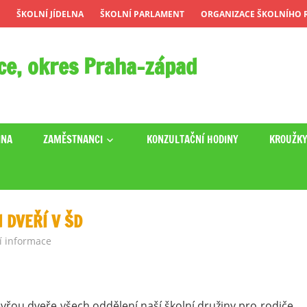
ŠKOLNÍ JÍDELNA
ŠKOLNÍ PARLAMENT
ORGANIZACE ŠKOLNÍHO R
ce, okres Praha-západ
INA
ZAMĚSTNANCI
KONZULTAČNÍ HODINY
KROUŽK
 DVEŘÍ V ŠD
í informace
evřou dveře všech oddělení naší školní družiny pro rodiče,