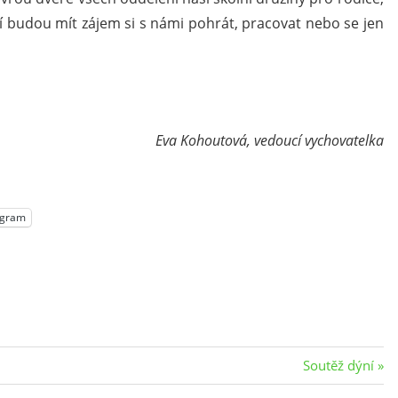
ří budou mít zájem si s námi pohrát, pracovat nebo se jen
Eva Kohoutová, vedoucí vychovatelka
egram
Next
Soutěž dýní
Post: