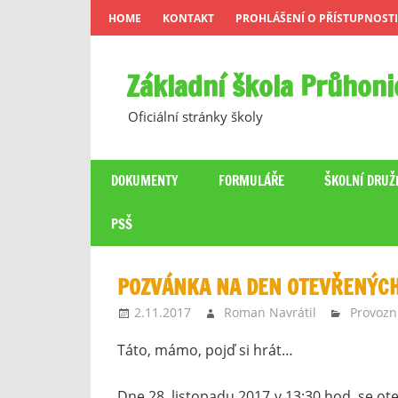
Skip
HOME
KONTAKT
PROHLÁŠENÍ O PŘÍSTUPNOSTI
to
content
Základní škola Průhoni
Oficiální stránky školy
DOKUMENTY
FORMULÁŘE
ŠKOLNÍ DRUŽ
PSŠ
POZVÁNKA NA DEN OTEVŘENÝCH
2.11.2017
Roman Navrátil
Provozn
Táto, mámo, pojď si hrát…
Dne 28. listopadu 2017 v 13:30 hod. se ot