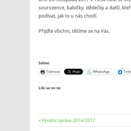
sourozence, babičky, dědečky a další, kte
podívat, jak to u nás chodí.
Přijďte všichni, těšíme se na Vás.
Sdílet:
Tisknout
WhatsApp
Tel
Líbí se mi to:
Navigace
Previous
Výroční zpráva 2016/2017
Post: