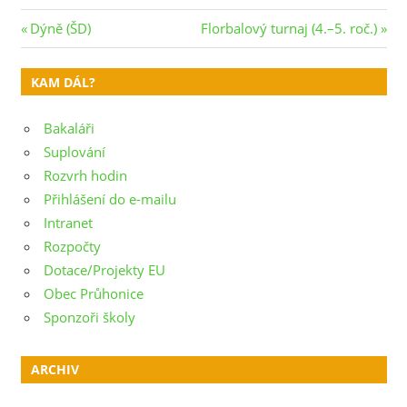
Navigace
Previous
Next
Dýně (ŠD)
Florbalový turnaj (4.–5. roč.)
Post:
Post:
pro
KAM DÁL?
příspěvek
Bakaláři
Suplování
Rozvrh hodin
Přihlášení do e-mailu
Intranet
Rozpočty
Dotace/Projekty EU
Obec Průhonice
Sponzoři školy
ARCHIV