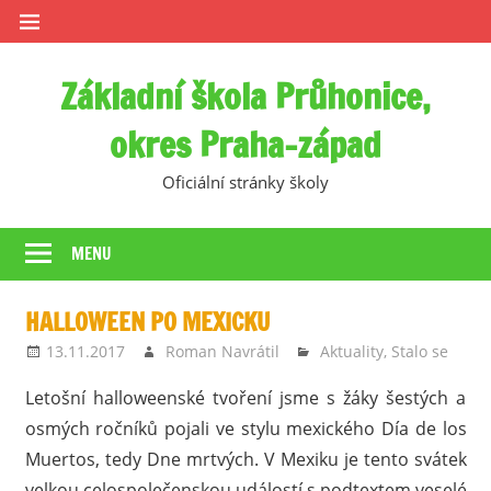
Skip
to
content
Základní škola Průhonice,
okres Praha-západ
Oficiální stránky školy
MENU
HALLOWEEN PO MEXICKU
13.11.2017
Roman Navrátil
Aktuality
,
Stalo se
Letošní halloweenské tvoření jsme s žáky šestých a
osmých ročníků pojali ve stylu mexického Día de los
Muertos, tedy Dne mrtvých. V Mexiku je tento svátek
velkou celospolečenskou událostí s podtextem veselé