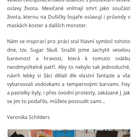
oslavy života. Mexičané vnímají smrt jako součást
života, kterou na Dušičky bujaře oslavují i průvody v
maskách koster a dalších monster.
Nám se inspirací pro práci stal hlavní symbol tohoto
dne, tzv. Sugar Skull. Snažili jsme zachytit veselou
barevnost a hravost, která k tomuto svátku
neodmyslitelně patří. Aby to nebylo tak jednoduché,
návrh lebky si žáci dělali dle vlastní fantazie a vše
vybarvovali vodovkami a temperovými barvami. Fixy
a pastelky byly, i přes úvodní protesty, zakázané J. Jak
se jim to podařilo, můžete posoudit sami…
Veronika Schilders