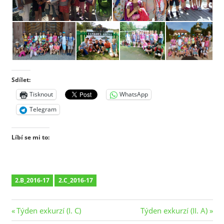
Sdílet:
Tisknout
WhatsApp
Telegram
Líbí se mi to:
2.B_2016-17
2.C_2016-17
Navigace
Previous
Next
Týden exkurzí (I. C)
Týden exkurzí (II. A)
Post:
Post: