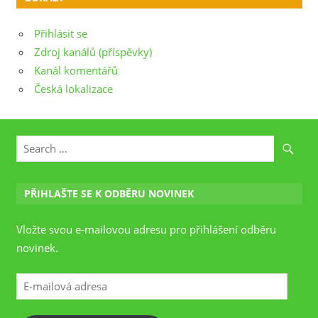
Přihlásit se
Zdroj kanálů (příspěvky)
Kanál komentářů
Česká lokalizace
PŘIHLAŠTE SE K ODBĚRU NOVINEK
Vložte svou e-mailovou adresu pro přihlášení odběru
novinek.
E-
mailová