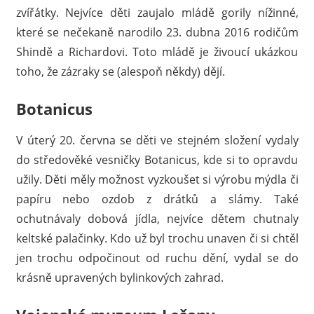
zvířátky. Nejvíce děti zaujalo mládě gorily nížinné,
které se nečekaně narodilo 23. dubna 2016 rodičům
Shindě a Richardovi. Toto mládě je živoucí ukázkou
toho, že zázraky se (alespoň někdy) dějí.
Botanicus
V úterý 20. června se děti ve stejném složení vydaly
do středověké vesničky Botanicus, kde si to opravdu
užily. Děti měly možnost vyzkoušet si výrobu mýdla či
papíru nebo ozdob z drátků a slámy. Také
ochutnávaly dobová jídla, nejvíce dětem chutnaly
keltské palačinky. Kdo už byl trochu unaven či si chtěl
jen trochu odpočinout od ruchu dění, vydal se do
krásně upravených bylinkových zahrad.