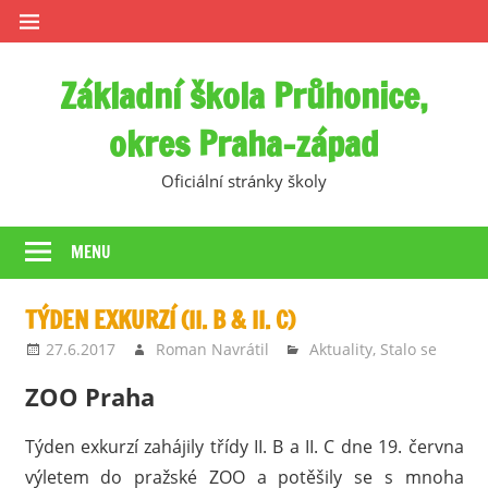
Skip
to
content
Základní škola Průhonice,
okres Praha-západ
Oficiální stránky školy
MENU
TÝDEN EXKURZÍ (II. B & II. C)
27.6.2017
Roman Navrátil
Aktuality
,
Stalo se
ZOO Praha
Týden exkurzí zahájily třídy II. B a II. C dne 19. června
výletem do pražské ZOO a potěšily se s mnoha