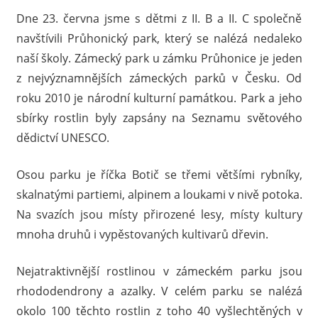
Dne 23. června jsme s dětmi z II. B a II. C společně
navštívili Průhonický park, který se nalézá nedaleko
naší školy. Zámecký park u zámku Průhonice je jeden
z nejvýznamnějších zámeckých parků v Česku. Od
roku 2010 je národní kulturní památkou. Park a jeho
sbírky rostlin byly zapsány na Seznamu světového
dědictví UNESCO.
Osou parku je říčka Botič se třemi většími rybníky,
skalnatými partiemi, alpinem a loukami v nivě potoka.
Na svazích jsou místy přirozené lesy, místy kultury
mnoha druhů i vypěstovaných kultivarů dřevin.
Nejatraktivnější rostlinou v zámeckém parku jsou
rhododendrony a azalky. V celém parku se nalézá
okolo 100 těchto rostlin z toho 40 vyšlechtěných v