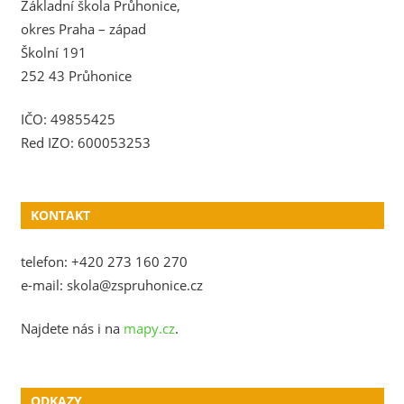
Základní škola Průhonice,
okres Praha – západ
Školní 191
252 43 Průhonice
IČO: 49855425
Red IZO: 600053253
KONTAKT
telefon: +420 273 160 270
e-mail: skola@zspruhonice.cz
Najdete nás i na
mapy.cz
.
ODKAZY