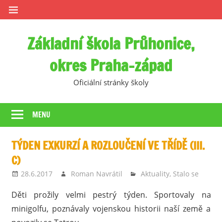
Skip
to
content
Základní škola Průhonice,
okres Praha-západ
Oficiální stránky školy
MENU
TÝDEN EXKURZÍ A ROZLOUČENÍ VE TŘÍDĚ (III.
C)
28.6.2017
Roman Navrátil
Aktuality
,
Stalo se
Děti prožily velmi pestrý týden. Sportovaly na
minigolfu, poznávaly vojenskou historii naší země a