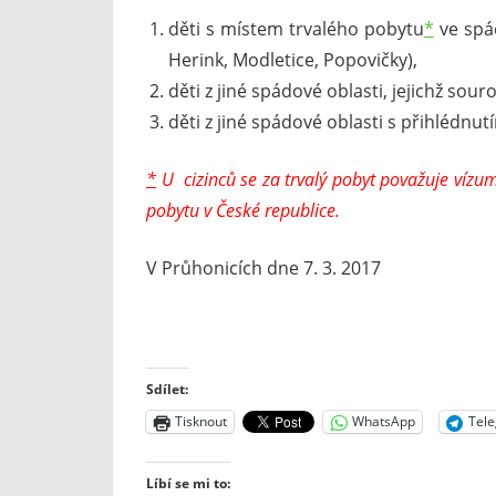
děti s místem trvalého pobytu
*
ve spád
Herink, Modletice, Popovičky),
děti z jiné spádové oblasti, jejichž sour
děti z jiné spádové oblasti s přihlédnut
*
U cizinců se za trvalý pobyt považuje víz
pobytu v České republice.
V Průhonicích dne 7. 3. 2017
Sdílet:
Tisknout
WhatsApp
Tel
Líbí se mi to: