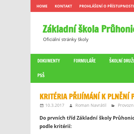
Skip
HOME
KONTAKT
PROHLÁŠENÍ O PŘÍSTUPNOSTI
to
content
Základní škola Průhoni
Oficiální stránky školy
DOKUMENTY
FORMULÁŘE
ŠKOLNÍ DRUŽ
PSŠ
KRITÉRIA PŘIJÍMÁNÍ K PLNĚNÍ 
10.3.2017
Roman Navrátil
Provozn
Do prvních tříd Základní školy Průhonic
podle kritérií: