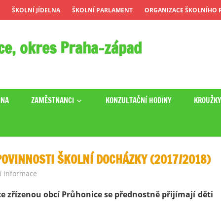
ŠKOLNÍ JÍDELNA
ŠKOLNÍ PARLAMENT
ORGANIZACE ŠKOLNÍHO R
ce, okres Praha-západ
INA
ZAMĚSTNANCI
KONZULTAČNÍ HODINY
KROUŽK
POVINNOSTI ŠKOLNÍ DOCHÁZKY (2017/2018)
í informace
e zřízenou obcí Průhonice se přednostně přijímají děti