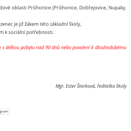
ové oblasti Průhonice (Průhonice, Dobřejovice, Nupaky,
ozenec je již žákem této základní školy,
ím k sociální potřebnosti.
um s délkou pobytu nad 90 dnů nebo povolení k dlouhodobému
Mgr. Ester Štorková, ředitelka školy
egram