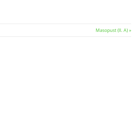
Next
8
Masopust (II. A)
Post: