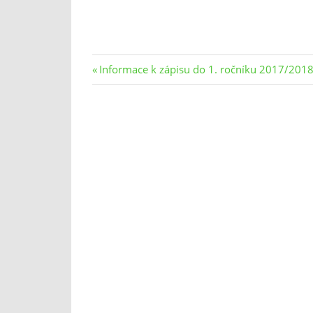
Navigace
Previous
Informace k zápisu do 1. ročníku 2017/201
Post:
pro
příspěvek