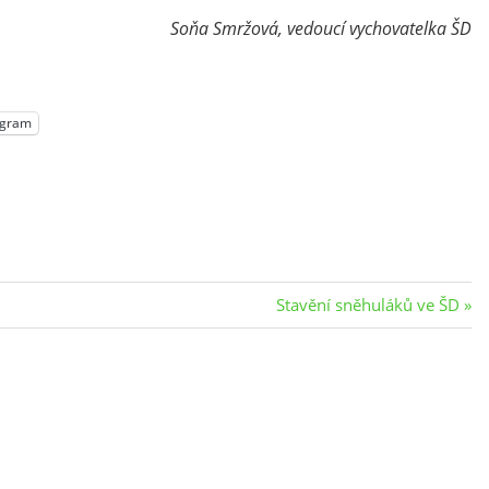
Soňa Smržová, vedoucí vychovatelka ŠD
egram
Next
Stavění sněhuláků ve ŠD
Post: