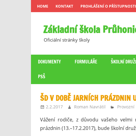
Skip
HOME
KONTAKT
PROHLÁŠENÍ O PŘÍSTUPNOSTI
to
content
Základní škola Průhoni
Oficiální stránky školy
DOKUMENTY
FORMULÁŘE
ŠKOLNÍ DRUŽ
PSŠ
ŠD V DOBĚ JARNÍCH PRÁZDNIN
2.2.2017
Roman Navrátil
Provozní
Vážení rodiče, z důvodu vašeho velmi 
prázdnin (13.–17.2.2017), bude školní dru