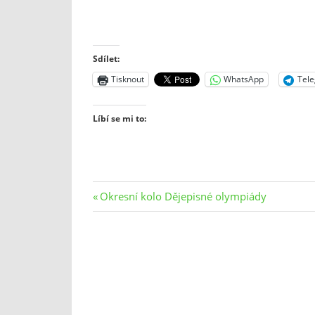
Sdílet:
Tisknout
WhatsApp
Tel
Líbí se mi to:
Navigace
Previous
Okresní kolo Dějepisné olympiády
Post:
pro
příspěvek