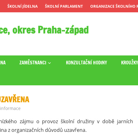
ŠKOLNÍ JÍDELNA
ŠKOLNÍ PARLAMENT
ORGANIZACE ŠKOLNÍHO R
ce, okres Praha-západ
INA
ZAMĚSTNANCI
KONZULTAČNÍ HODINY
KROUŽK
 UZAVŘENA
 informace
nízkého zájmu o provoz školní družiny v době jarních
žina z organizačních důvodů uzavřena.