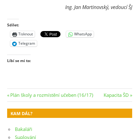
Ing. Jan Martinovský, vedoucí ŠJ
Sdílet:
Tisknout
WhatsApp
Telegram
Líbí se mi to:
Navigace
Previous
Next
Plán školy a rozmístění učeben (16/17)
Kapacita ŠD
Post:
Post:
pro
KAM DÁL?
příspěvek
Bakaláři
Suplování