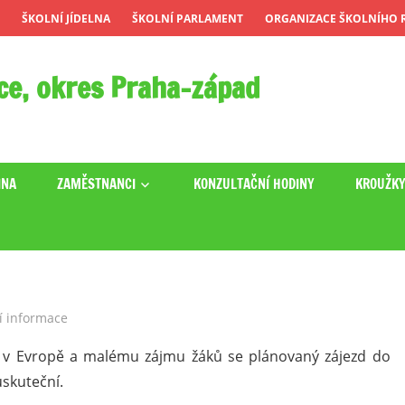
ŠKOLNÍ JÍDELNA
ŠKOLNÍ PARLAMENT
ORGANIZACE ŠKOLNÍHO R
ce, okres Praha-západ
INA
ZAMĚSTNANCI
KONZULTAČNÍ HODINY
KROUŽK
í informace
i v Evropě a malému zájmu žáků se plánovaný zájezd do
uskuteční.