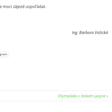
e moci zájezd uspořádat.
Ing. Barbora Vošická
egram
Next
Olympiáda v českém jazyce
Post: