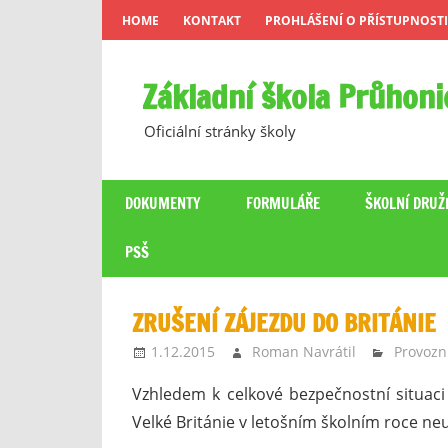
Skip
HOME
KONTAKT
PROHLÁŠENÍ O PŘÍSTUPNOSTI
to
content
Základní škola Průhoni
Oficiální stránky školy
DOKUMENTY
FORMULÁŘE
ŠKOLNÍ DRUŽ
PSŠ
ZRUŠENÍ ZÁJEZDU DO BRITÁNIE
1.12.2015
Roman Navrátil
Provozn
Vzhledem k celkové bezpečnostní situac
Velké Británie v letošním školním roce ne