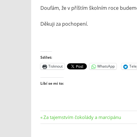
Doufám, že v příštím školním roce budem
Děkuji za pochopení.
Sdílet:
Tisknout
WhatsApp
Tel
Líbí se mi to:
Navigace
Previous
Za tajemstvím čokolády a marcipánu
Post:
pro