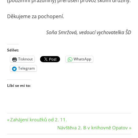
(podzimní prázdniny) přerušen provoz školní družiny.
Děkujeme za pochopení.
Soňa Smržová, vedoucí vychovatelka ŠD
Sdílet:
Tisknout
WhatsApp
Telegram
Líbí se mi to:
Navigace
Previous
Zahájení kroužků od 2. 11.
Post:
Next
Návštěva 2. B v knihovně Opatov
pro
Post: