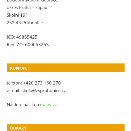
okres Praha – západ
Školní 191
252 43 Průhonice
IČO: 49855425
Red IZO: 600053253
KONTAKT
telefon: +420 273 160 270
e-mail: skola@zspruhonice.cz
Najdete nás i na
mapy.cz
.
ODKAZY