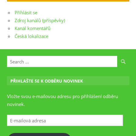
Přihlásit se
Zdroj kanálů (příspěvky)
Kanál komentářů
Česká lokalizace
PŘIHLAŠTE SE K ODBĚRU NOVINEK
Vložte svou e-mailovou adresu pro přihlášení odběru
novinek.
E-
mailová
adresa