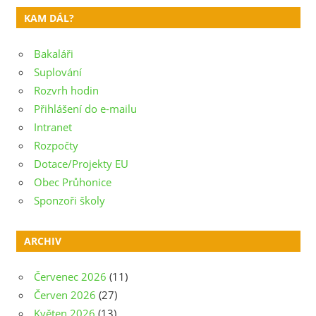
příspěvek
KAM DÁL?
Bakaláři
Suplování
Rozvrh hodin
Přihlášení do e-mailu
Intranet
Rozpočty
Dotace/Projekty EU
Obec Průhonice
Sponzoři školy
ARCHIV
Červenec 2026
(11)
Červen 2026
(27)
Květen 2026
(13)