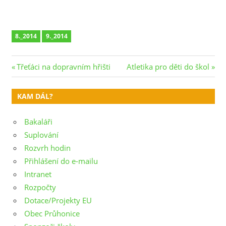
8._2014
9._2014
Navigace
Previous
Next
Třeťáci na dopravním hřišti
Atletika pro děti do škol
Post:
Post:
pro
KAM DÁL?
příspěvek
Bakaláři
Suplování
Rozvrh hodin
Přihlášení do e-mailu
Intranet
Rozpočty
Dotace/Projekty EU
Obec Průhonice