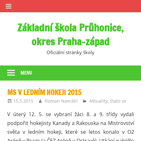
Skip
to
content
Základní škola Průhonice,
okres Praha-západ
Oficiální stránky školy
MENU
MS V LEDNÍM HOKEJI 2015
15.5.2015
Roman Navrátil
Aktuality
,
Stalo se
V úterý 12. 5. se vybraní žáci 8. a 9. třídy vydali
podpořit hokejisty Kanady a Rakouska na Mistrovství
světa v ledním hokeji, které se letos konalo v O2
Aréně v Praze (a ČEZ Aréně v Ostravě). Utkání nabídlo