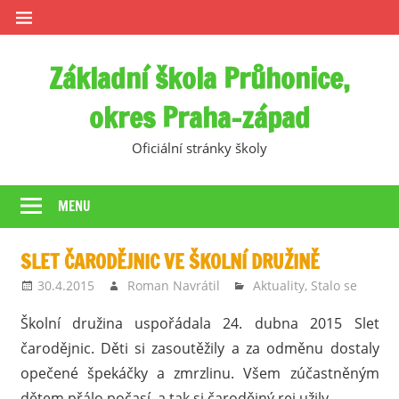
Skip
to
content
Základní škola Průhonice,
okres Praha-západ
Oficiální stránky školy
MENU
SLET ČARODĚJNIC VE ŠKOLNÍ DRUŽINĚ
30.4.2015
Roman Navrátil
Aktuality
,
Stalo se
Školní družina uspořádala 24. dubna 2015 Slet
čarodějnic. Děti si zasoutěžily a za odměnu dostaly
opečené špekáčky a zmrzlinu. Všem zúčastněným
dětem přálo počasí, a tak si čarodějný rej užily.