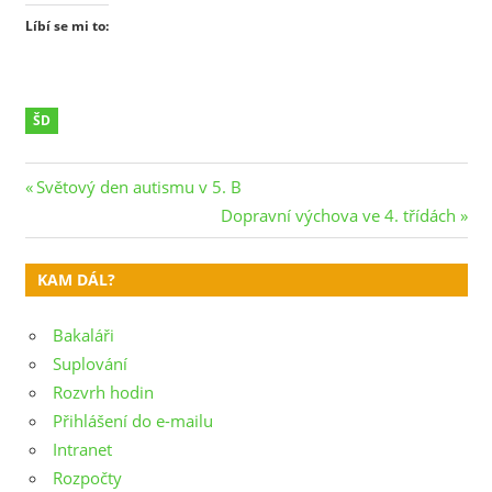
Líbí se mi to:
ŠD
Navigace
Previous
Světový den autismu v 5. B
Post:
Next
Dopravní výchova ve 4. třídách
pro
Post:
příspěvek
KAM DÁL?
Bakaláři
Suplování
Rozvrh hodin
Přihlášení do e-mailu
Intranet
Rozpočty