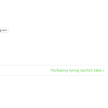
egram
Next
Florbalový turnaj starších žáků
Post: