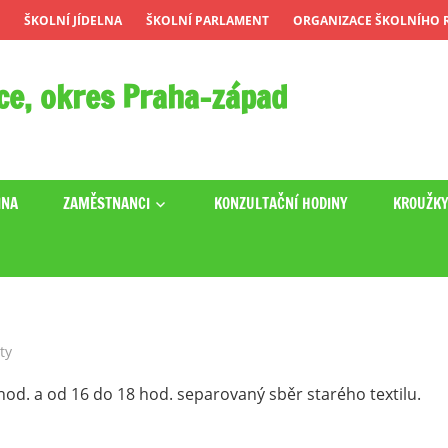
ŠKOLNÍ JÍDELNA
ŠKOLNÍ PARLAMENT
ORGANIZACE ŠKOLNÍHO R
ce, okres Praha-západ
INA
ZAMĚSTNANCI
KONZULTAČNÍ HODINY
KROUŽK
ty
hod. a od 16 do 18 hod. separovaný sběr starého textilu.