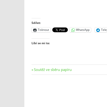
Sdílet:
Tisknout
WhatsApp
Tel
Líbí se mi to:
Navigace
Previous
Soutěž ve sběru papíru
Post:
pro
příspěvek