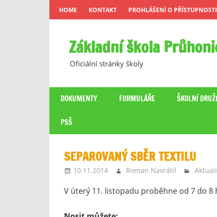
Skip
HOME
KONTAKT
PROHLÁŠENÍ O PŘÍSTUPNOSTI
to
content
Základní škola Průhoni
Oficiální stránky školy
DOKUMENTY
FORMULÁŘE
ŠKOLNÍ DRUŽ
PSŠ
SEPAROVANÝ SBĚR TEXTILU
10.11.2014
Roman Navrátil
Aktuali
V úterý 11. listopadu proběhne od 7 do 8 
Nosit můžete: