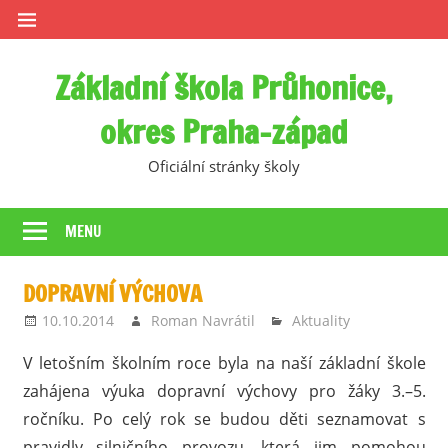
Skip
to
content
Základní škola Průhonice,
okres Praha-západ
Oficiální stránky školy
MENU
DOPRAVNÍ VÝCHOVA
10.10.2014
Roman Navrátil
Aktuality
V letošním školním roce byla na naší základní škole
zahájena výuka dopravní výchovy pro žáky 3.–5.
ročníku. Po celý rok se budou děti seznamovat s
pravidly silničního provozu, která jim pomohou