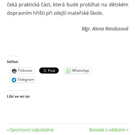
čeká praktická část, která bude probíhat na dětském
dopravním hřišti při zdejší mateřské škole.
Mgr. Alena Randusová
Sdílet:
Tisknout
WhatsApp
Telegram
Líbí se mi to:
Navigace
Previous
Next
Sportovní odpoledne
Beseda s vědcem