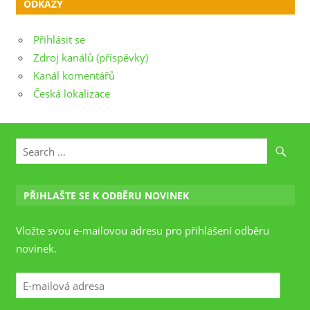
ODKAZY
Přihlásit se
Zdroj kanálů (příspěvky)
Kanál komentářů
Česká lokalizace
PŘIHLAŠTE SE K ODBĚRU NOVINEK
Vložte svou e-mailovou adresu pro přihlášení odběru
novinek.
E-
mailová